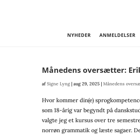
NYHEDER
ANMELDELSER
Månedens oversætter: Eri
af
Signe Lyng
|
aug 29, 2025
|
Månedens oversæ
Hvor kommer din(e) sprogkompetence(r)
som 18-årig var begyndt på danskstu
valgte jeg et kursus over tre semestre
norrøn grammatik og læste sagaer. Det f