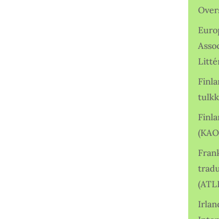
Over
Euro
Asso
Litté
Finl
tulkk
Finl
(KAO
Frank
tradu
(ATL
Irlan