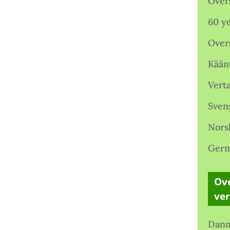
Over
60 ye
Over
Kään
Verta
Sven
Nors
Germ
Ove
ve
Danm