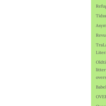
Refu
Tids
Asym
Revu
TraL
Liter
Oldt
litte
over
Babe
OVE