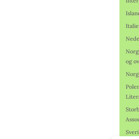
Inter
Isla
Ital
Nede
Norge
og o
Norg
Pole
Lite
Storb
Assoc
Sveri