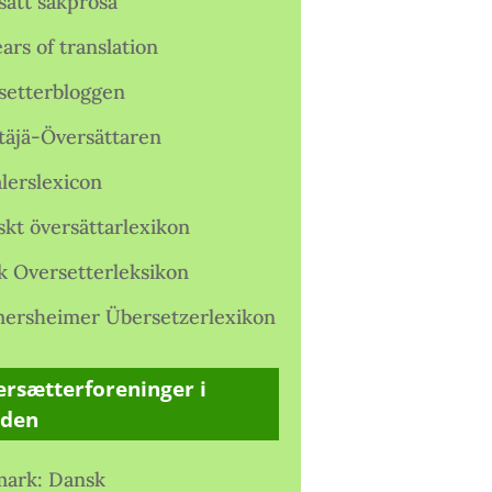
satt sakprosa
ars of translation
setterbloggen
täjä-Översättaren
lerslexicon
skt översättarlexikon
k Oversetterleksikon
ersheimer Übersetzerlexikon
rsætterforeninger i
rden
ark: Dansk