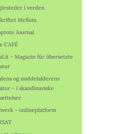
giesteder i verden
skriftet Mellom
ptote Journal
e CAFÉ
aLit – Magazin für übersetzte
atur
idens og middelalderens
ratur – i skandinaviske
sættelser
lwerk – onlineplatform
RSAT