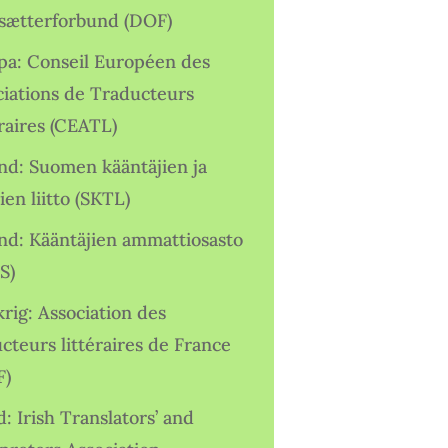
sætterforbund (DOF)
pa: Conseil Européen des
ciations de Traducteurs
raires (CEATL)
and: Suomen kääntäjien ja
ien liitto (SKTL)
and: Kääntäjien ammattiosasto
S)
rig: Association des
cteurs littéraires de France
F)
d: Irish Translators’ and