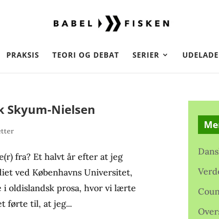
PRAKSIS
TEORI OG DEBAT
SERIER
UDELADE
k Skyum-Nielsen
Me
tter
Dans
 fra? Et halvt år efter at jeg
Verd
diet ved Københavns Universitet,
 i oldislandsk prosa, hvor vi lærte
Coun
ørte til, at jeg...
Over