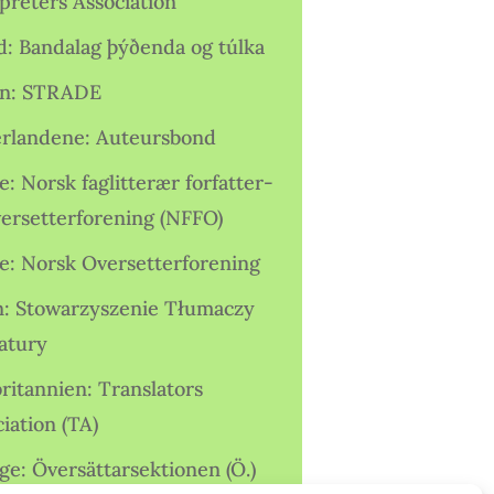
preters Association
nd: Bandalag þýðenda og túlka
ien: STRADE
rlandene: Auteursbond
: Norsk faglitterær forfatter-
versetterforening (NFFO)
e: Norsk Oversetterforening
n: Stowarzyszenie Tłumaczy
ratury
ritannien: Translators
iation (TA)
ge: Översättarsektionen (Ö.)