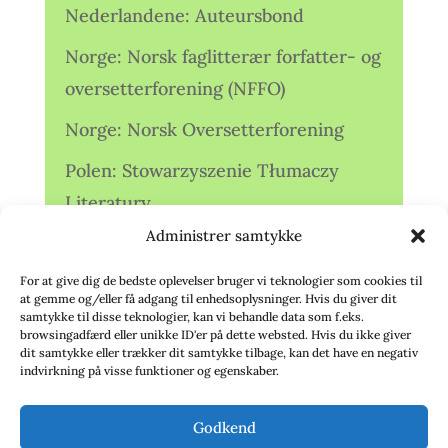
Nederlandene: Auteursbond
Norge: Norsk faglitterær forfatter- og
oversetterforening (NFFO)
Norge: Norsk Oversetterforening
Polen: Stowarzyszenie Tłumaczy
Literatury
Administrer samtykke
Storbritannien: Translators
Association (TA)
For at give dig de bedste oplevelser bruger vi teknologier som cookies til
at gemme og/eller få adgang til enhedsoplysninger. Hvis du giver dit
Sverige: Översättarsektionen (Ö.)
samtykke til disse teknologier, kan vi behandle data som f.eks.
browsingadfærd eller unikke ID'er på dette websted. Hvis du ikke giver
dit samtykke eller trækker dit samtykke tilbage, kan det have en negativ
Sverige: Översättarcentrum (ÖC)
indvirkning på visse funktioner og egenskaber.
Tyskland: Verbands
Godkend
deutschsprachiger Übersetzer (VdÜ)