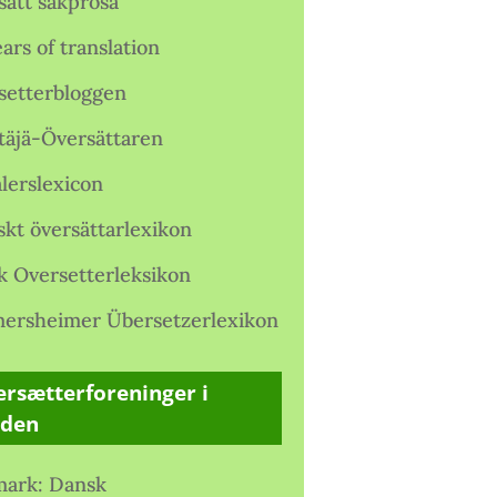
satt sakprosa
ars of translation
setterbloggen
täjä-Översättaren
lerslexicon
skt översättarlexikon
k Oversetterleksikon
ersheimer Übersetzerlexikon
rsætterforeninger i
rden
ark: Dansk