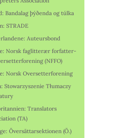
preters Association
nd: Bandalag þýðenda og túlka
ien: STRADE
rlandene: Auteursbond
: Norsk faglitterær forfatter-
versetterforening (NFFO)
e: Norsk Oversetterforening
n: Stowarzyszenie Tłumaczy
ratury
ritannien: Translators
iation (TA)
ge: Översättarsektionen (Ö.)