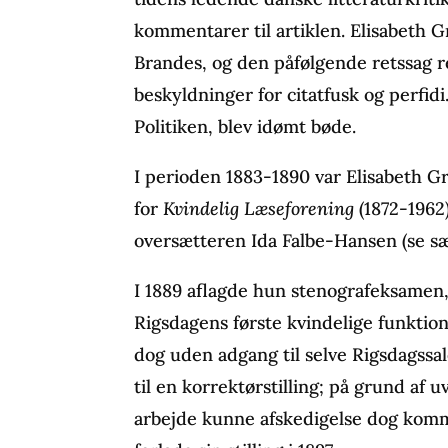
kommentarer til artiklen. Elisabeth 
Brandes, og den påfølgende retssag 
beskyldninger for citatfusk og perfidi
Politiken, blev idømt bøde.
I perioden 1883-1890 var Elisabeth G
for
Kvindelig Læseforening
(1872-1962
oversætteren Ida Falbe-Hansen (se særs
I 1889 aflagde hun stenografeksamen,
Rigsdagens første kvindelige funktion
dog uden adgang til selve Rigsdagssa
til en korrektørstilling; på grund af 
arbejde kunne afskedigelse dog komme