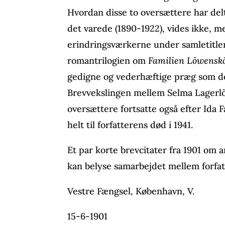
Hvordan disse to oversættere har delt
det varede (1890-1922), vides ikke, m
erindringsværkerne under samletitl
romantrilogien om
Familien Löwensk
gedigne og vederhæftige præg som de 
Brevvekslingen mellem Selma Lagerlö
oversættere fortsatte også efter Ida
helt til forfatterens død i 1941.
Et par korte brevcitater fra 1901 o
kan belyse samarbejdet mellem forfatt
Vestre Fængsel, København, V.
15-6-1901