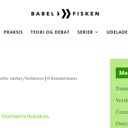
PRAKSIS
TEORI OG DEBAT
SERIER
UDELADE
Me
elte værker/forfattere
|
0 Kommentarer
Dans
Verd
Coun
 Oversætterleksikon.
Over