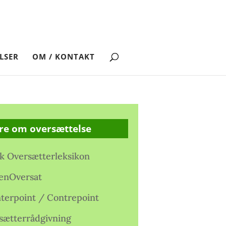
LSER
OM / KONTAKT
re om oversættelse
k Oversætterleksikon
enOversat
terpoint / Contrepoint
sætterrådgivning