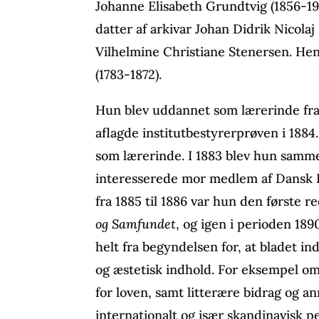
Johanne Elisabeth Grundtvig (1856-19
datter af arkivar Johan Didrik Nicola
Vilhelmine Christiane Stenersen. Hen
(1783-1872).
Hun blev uddannet som lærerinde fra 
aflagde institutbestyrerprøven i 1884
som lærerinde. I 1883 blev hun samme
interesserede mor medlem af Dansk Kv
fra 1885 til 1886 var hun den første 
og Samfundet
, og igen i perioden 18
helt fra begyndelsen for, at bladet in
og æstetisk indhold. For eksempel om
for loven, samt litterære bidrag og a
internationalt og især skandinavisk p