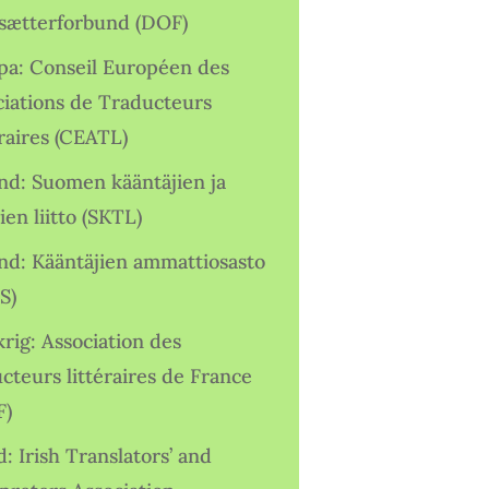
sætterforbund (DOF)
pa: Conseil Européen des
ciations de Traducteurs
raires (CEATL)
and: Suomen kääntäjien ja
ien liitto (SKTL)
and: Kääntäjien ammattiosasto
S)
rig: Association des
cteurs littéraires de France
F)
d: Irish Translators’ and