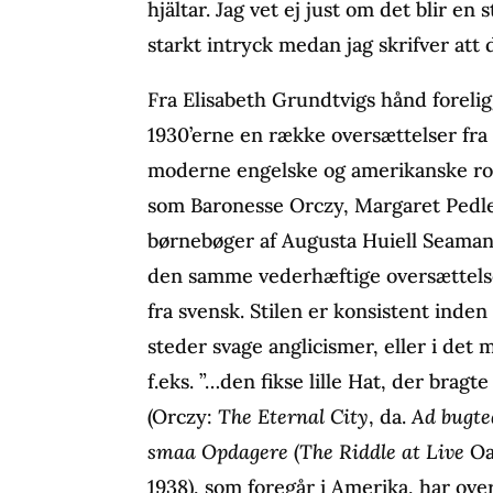
hjältar. Jag vet ej just om det blir en
starkt intryck medan jag skrifver att 
Fra Elisabeth Grundtvigs hånd forelig
1930’erne en række oversættelser fra
moderne engelske og amerikanske rom
som Baronesse Orczy, Margaret Pedle
børnebøger af Augusta Huiell Seama
den samme vederhæftige oversættelse
fra svensk. Stilen er konsistent ind
steder svage anglicismer, eller i det
f.eks. ”…den fikse lille Hat, der brag
(Orczy:
The Eternal City
, da.
Ad bugte
smaa Opdagere
(
The Riddle at Live
Oa
1938), som foregår i Amerika, har ov