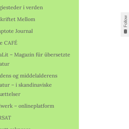
giesteder i verden
Follow
skriftet Mellom
ptote Journal
e CAFÉ
aLit – Magazin für übersetzte
atur
idens og middelalderens
ratur – i skandinaviske
sættelser
lwerk – onlineplatform
RSAT