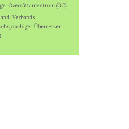
ige: Översättarcentrum (ÖC)
land: Verbands
schsprachiger Übersetzer
)