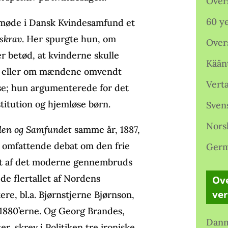
Over
60 ye
demøde i Dansk Kvindesamfund et
skrav
. Her spurgte hun, om
Over
r betød, at kvinderne skulle
Kään
, eller om mændene omvendt
Verta
lse; hun argumenterede for det
stitution og hjemløse børn.
Sven
Nors
den og Samfundet
samme år, 1887,
n omfattende debat om den frie
Germ
et af det moderne gennembruds
e flertallet af Nordens
Ove
ve
ere, bl.a. Bjørnstjerne Bjørnson,
 1880’erne. Og Georg Brandes,
Danm
er, skrev i Politiken tre ironiske