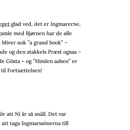
eget
glad ved, det er Ingmarerne,
 gamle med Bjørnen har de alle
 bliver nok ”a grand book” –
nde og den stakkels Præst ogsaa –
de Gösta – og ”Himlen aaben” er
til Fortsættelsen!
ör att Ni är så snäll. Det var
 att taga Ingmarssönerna till