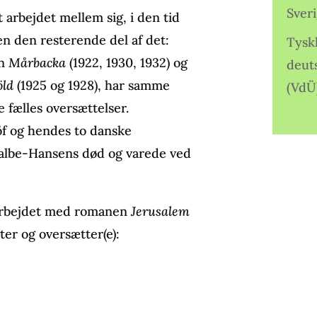
Sver
 arbejdet mellem sig, i den tid
en den resterende del af det:
Tysk
en
Mårbacka
(1922, 1930, 1932) og
deut
öld
(1925 og 1928), har samme
(VdÜ
fælles oversættelser.
f og hendes to danske
 Falbe-Hansens død og varede ved
m arbejdet med romanen
Jerusalem
er og oversætter(e):