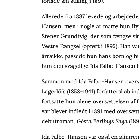
forlade sin stilling i 1897.
Allerede fra 1887 levede og arbejde
Hansen, men i nogle år måtte hun flyt
Stener Grundtvig, der som fængselsi
Vestre Fængsel (opført i 1895). Han v
årrække passede hun hans børn og hu
hun den svagelige Ida Falbe-Hansen i
Sammen med Ida Falbe-Hansen oversa
Lagerlöfs (1858-1941) forfatterskab ind
fortsatte hun alene oversættelsen af 
var blevet indledt i 1891 med oversæt
debutroman,
Gösta Berlings Saga
(189
Ida Falbe-Hansen var også en glimren