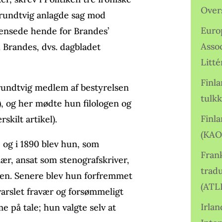
Over
Grundtvig anlagde sag mod
Euro
rensede hende for Brandes’
Asso
. Brandes, dvs. dagbladet
Litté
Finl
rundtvig medlem af bestyrelsen
tulkk
), og her mødte hun filologen og
Finl
kilt artikel).
(KAO
 og i 1890 blev hun, som
Frank
ær, ansat som stenografskriver,
tradu
len. Senere blev hun forfremmet
(ATL
uvarslet fravær og forsømmeligt
Irlan
 på tale; hun valgte selv at