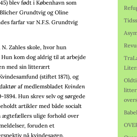
45) blev født i København som
Refu
j Blicher Grundtvig og Oline
Tids
des farfar var N.F.S. Grundtvig
Asym
Revu
N. Zahles skole, hvor hun
. Hun kom dog aldrig til at arbejde
TraL
n med sin litterært
Liter
indesamfund (stiftet 1871), og
Oldt
redaktør af medlemsbladet
Kvinden
litte
90-1894. Hun skrev selv og sørgede
over
deholdt artikler med både socialt
Babe
 ægtefællers ulige forhold over
OVE
nmeldelser, foruden et
erspektiv på kvindesagen.