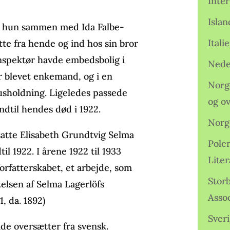
Inter
Isla
de hun sammen med Ida Falbe-
Ital
te fra hende og ind hos sin bror
nspektør havde embedsbolig i
Nede
ar blevet enkemand, og i en
Norge
sholdning. Ligeledes passede
og o
ndtil hendes død i 1922.
Norg
tte Elisabeth Grundtvig Selma
Pole
til 1922. I årene 1922 til 1933
Lite
forfatterskabet, et arbejde, som
Storb
telsen af Selma Lagerlöfs
Assoc
1, da. 1892)
Sveri
de oversætter fra svensk.