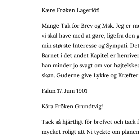
Kære Frøken Lagerlöf!
Mange Tak for Brev og Msk. Jeg er
m
vi skal have med at gøre, ligefra den
min største Interesse og Sympati. Det
Barnet i det andet Kapitel er henrive
han minder jo svagt om vor højtelske
skøn. Guderne give Lykke og Kræfter 
Falun 17. Juni 1901
Kära Fröken Grundtvig!
Tack så hjärtligt för brefvet och tack f
mycket roligt att Ni tyckte om planen