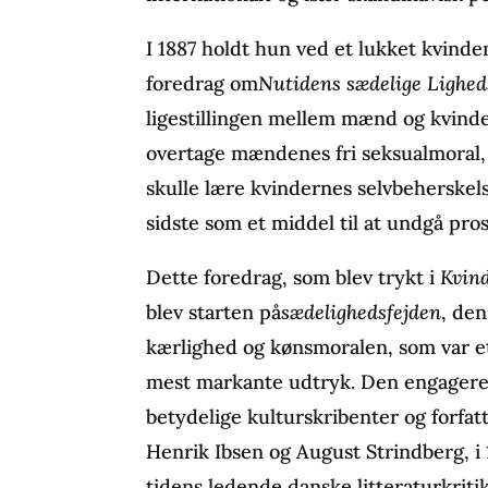
I 1887 holdt hun ved et lukket kvin
foredrag om
Nutidens sædelige Lighed
ligestillingen mellem mænd og kvinde
overtage mændenes fri seksualmoral
skulle lære kvindernes selvbeherske
sidste som et middel til at undgå pro
Dette foredrag, som blev trykt i
Kvin
blev starten på
sædelighedsfejden
, de
kærlighed og kønsmoralen, som var 
mest markante udtryk. Den engagered
betydelige kulturskribenter og forfatt
Henrik Ibsen og August Strindberg, i
tidens ledende danske litteraturkritik