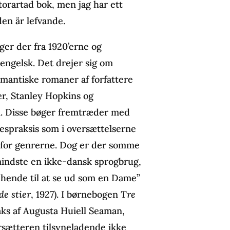
 storartad bok, men jag har ett
den är lefvande.
ger der fra 1920’erne og
 engelsk. Det drejer sig om
antiske romaner af forfattere
r, Stanley Hopkins og
n. Disse bøger fremtræder med
spraksis som i oversættelserne
en for genrerne. Dog er der somme
 mindste en ikke-dansk sprogbrug,
te hende til at se ud som en Dame”
de stier
, 1927). I børnebogen
Tre
ks af Augusta Huiell Seaman,
ersætteren tilsyneladende ikke