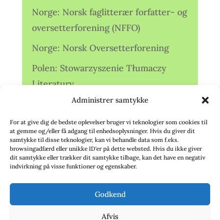
Norge: Norsk faglitterær forfatter- og
oversetterforening (NFFO)
Norge: Norsk Oversetterforening
Polen: Stowarzyszenie Tłumaczy
Literatury
Administrer samtykke
Storbritannien: Translators
Association (TA)
For at give dig de bedste oplevelser bruger vi teknologier som cookies til
at gemme og/eller få adgang til enhedsoplysninger. Hvis du giver dit
Sverige: Översättarsektionen (Ö.)
samtykke til disse teknologier, kan vi behandle data som f.eks.
browsingadfærd eller unikke ID'er på dette websted. Hvis du ikke giver
dit samtykke eller trækker dit samtykke tilbage, kan det have en negativ
Sverige: Översättarcentrum (ÖC)
indvirkning på visse funktioner og egenskaber.
Tyskland: Verbands
Godkend
deutschsprachiger Übersetzer (VdÜ)
Afvis