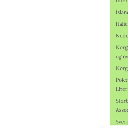
Inter
Isla
Ital
Nede
Norge
og o
Norg
Pole
Lite
Storb
Assoc
Sveri