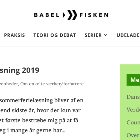
PRAKSIS
TEORI OG DEBAT
SERIER
UDELADE
sning 2019
Me
venheder
,
Om enkelte værker/forfattere
Dans
ommerferielæsning bliver af en
Verd
nd sidste år, hvor der kun var
et første bestræbe mig på at få
Coun
g i mange år gerne har...
Over