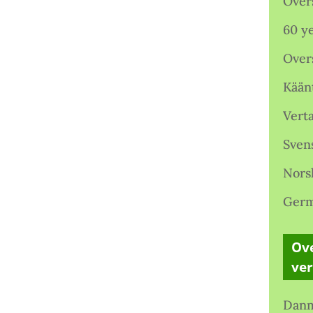
Over
60 ye
Over
Kään
Verta
Sven
Nors
Germ
Ove
ve
Danm