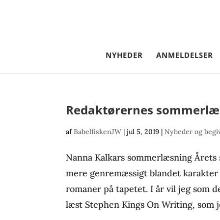
NYHEDER
ANMELDELSER
Redaktørernes sommerlæ
af
BabelfiskenJW
|
jul 5, 2019
|
Nyheder og begi
Nanna Kalkars sommerlæsning Årets s
mere genremæssigt blandet karakter e
romaner på tapetet. I år vil jeg som d
læst Stephen Kings On Writing, som je