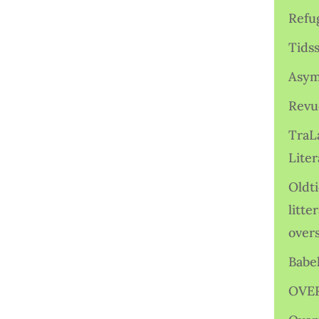
Refu
Tids
Asym
Revu
TraL
Liter
Oldt
litte
over
Babe
OVE