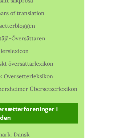
satt sakprosa
ars of translation
setterbloggen
täjä-Översättaren
lerslexicon
skt översättarlexikon
k Oversetterleksikon
ersheimer Übersetzerlexikon
rsætterforeninger i
rden
ark: Dansk