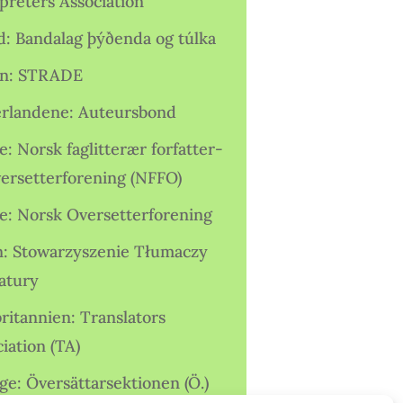
preters Association
nd: Bandalag þýðenda og túlka
ien: STRADE
rlandene: Auteursbond
: Norsk faglitterær forfatter-
versetterforening (NFFO)
e: Norsk Oversetterforening
n: Stowarzyszenie Tłumaczy
ratury
ritannien: Translators
iation (TA)
ge: Översättarsektionen (Ö.)