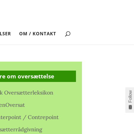
LSER
OM / KONTAKT
re om oversættelse
k Oversætterleksikon
Follow
enOversat
terpoint / Contrepoint
sætterrådgivning