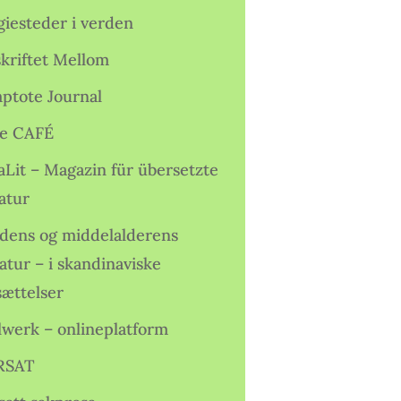
giesteder i verden
skriftet Mellom
ptote Journal
e CAFÉ
aLit – Magazin für übersetzte
atur
idens og middelalderens
ratur – i skandinaviske
sættelser
lwerk – onlineplatform
RSAT