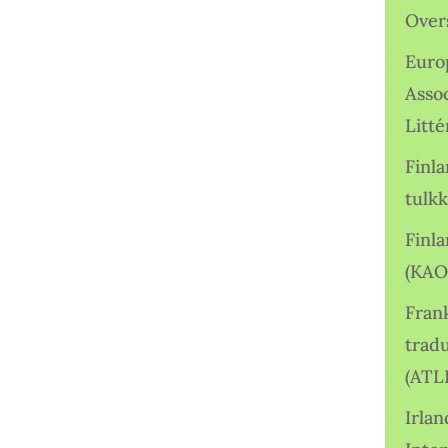
Over
Euro
Asso
Litté
Finl
tulkk
Finl
(KAO
Frank
tradu
(ATL
Irlan