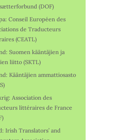
sætterforbund (DOF)
pa: Conseil Européen des
ciations de Traducteurs
raires (CEATL)
and: Suomen kääntäjien ja
ien liitto (SKTL)
and: Kääntäjien ammattiosasto
S)
rig: Association des
cteurs littéraires de France
F)
d: Irish Translators’ and