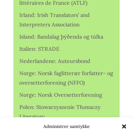
littéraires de France (ATLF)
Irland: Irish Translators’ and
Interpreters Association
Island: Bandalag þýðenda og túlka
Italien: STRADE
Nederlandene: Auteursbond
Norge: Norsk faglitterær forfatter- og
oversetterforening (NFFO)
Norge: Norsk Oversetterforening
Polen: Stowarzyszenie Tłumaczy
Literatury
Administrer samtykke
Storbritannien: Translators