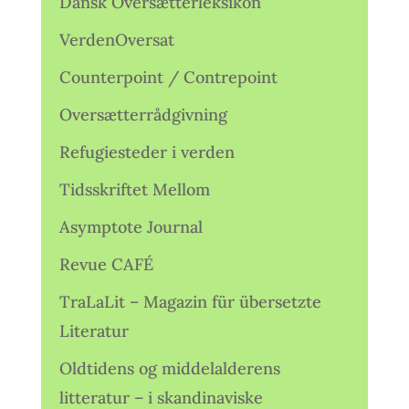
Dansk Oversætterleksikon
VerdenOversat
Counterpoint / Contrepoint
Oversætterrådgivning
Refugiesteder i verden
Tidsskriftet Mellom
Asymptote Journal
Revue CAFÉ
TraLaLit – Magazin für übersetzte
Literatur
Oldtidens og middelalderens
litteratur – i skandinaviske