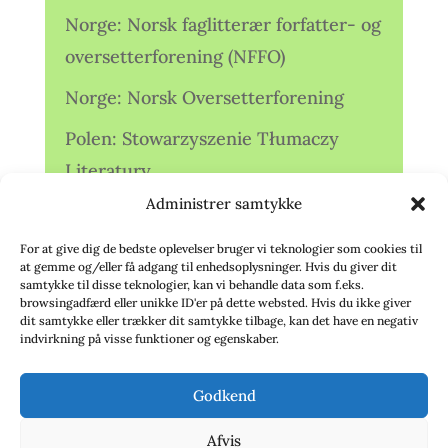
Norge: Norsk faglitterær forfatter- og
oversetterforening (NFFO)
Norge: Norsk Oversetterforening
Polen: Stowarzyszenie Tłumaczy
Literatury
Administrer samtykke
Storbritannien: Translators
Association (TA)
For at give dig de bedste oplevelser bruger vi teknologier som cookies til
at gemme og/eller få adgang til enhedsoplysninger. Hvis du giver dit
Sverige: Översättarsektionen (Ö.)
samtykke til disse teknologier, kan vi behandle data som f.eks.
browsingadfærd eller unikke ID'er på dette websted. Hvis du ikke giver
dit samtykke eller trækker dit samtykke tilbage, kan det have en negativ
Sverige: Översättarcentrum (ÖC)
indvirkning på visse funktioner og egenskaber.
Tyskland: Verbands
Godkend
deutschsprachiger Übersetzer (VdÜ)
Afvis