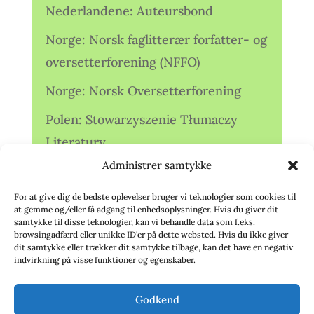
Nederlandene: Auteursbond
Norge: Norsk faglitterær forfatter- og
oversetterforening (NFFO)
Norge: Norsk Oversetterforening
Polen: Stowarzyszenie Tłumaczy
Literatury
Administrer samtykke
Storbritannien: Translators
Association (TA)
For at give dig de bedste oplevelser bruger vi teknologier som cookies til
at gemme og/eller få adgang til enhedsoplysninger. Hvis du giver dit
Sverige: Översättarsektionen (Ö.)
samtykke til disse teknologier, kan vi behandle data som f.eks.
browsingadfærd eller unikke ID'er på dette websted. Hvis du ikke giver
dit samtykke eller trækker dit samtykke tilbage, kan det have en negativ
Sverige: Översättarcentrum (ÖC)
indvirkning på visse funktioner og egenskaber.
Tyskland: Verbands
Godkend
deutschsprachiger Übersetzer (VdÜ)