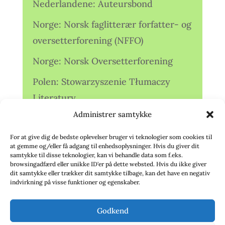
Nederlandene: Auteursbond
Norge: Norsk faglitterær forfatter- og
oversetterforening (NFFO)
Norge: Norsk Oversetterforening
Polen: Stowarzyszenie Tłumaczy
Literatury
Administrer samtykke
Storbritannien: Translators
Association (TA)
For at give dig de bedste oplevelser bruger vi teknologier som cookies til
at gemme og/eller få adgang til enhedsoplysninger. Hvis du giver dit
Sverige: Översättarsektionen (Ö.)
samtykke til disse teknologier, kan vi behandle data som f.eks.
browsingadfærd eller unikke ID'er på dette websted. Hvis du ikke giver
dit samtykke eller trækker dit samtykke tilbage, kan det have en negativ
Sverige: Översättarcentrum (ÖC)
indvirkning på visse funktioner og egenskaber.
Tyskland: Verbands
Godkend
deutschsprachiger Übersetzer (VdÜ)