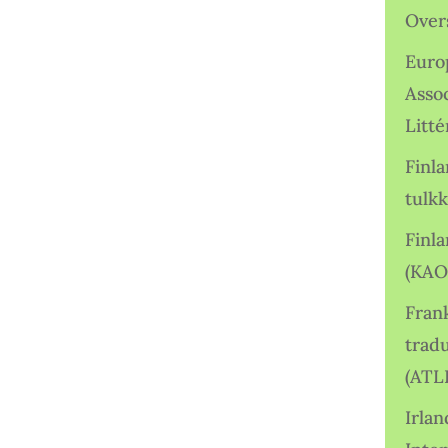
Over
Euro
Asso
Litté
Finl
tulkk
Finl
(KAO
Frank
tradu
(ATL
Irlan