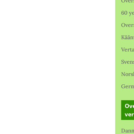
Over
60 ye
Over
Kään
Verta
Sven
Nors
Germ
Ove
ve
Danm