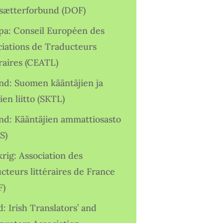
sætterforbund (DOF)
pa: Conseil Européen des
ciations de Traducteurs
raires (CEATL)
and: Suomen kääntäjien ja
ien liitto (SKTL)
and: Kääntäjien ammattiosasto
S)
rig: Association des
cteurs littéraires de France
F)
d: Irish Translators’ and