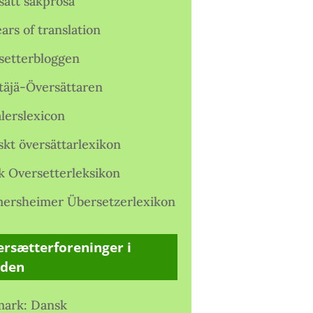
satt sakprosa
ars of translation
setterbloggen
täjä-Översättaren
lerslexicon
skt översättarlexikon
k Oversetterleksikon
ersheimer Übersetzerlexikon
rsætterforeninger i
rden
ark: Dansk