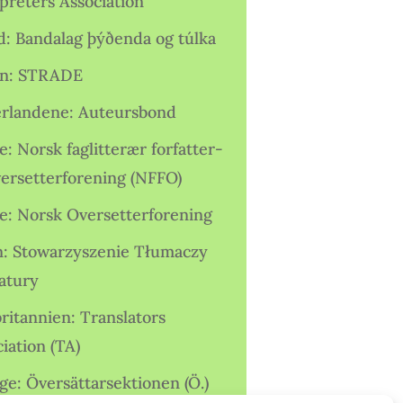
preters Association
nd: Bandalag þýðenda og túlka
ien: STRADE
rlandene: Auteursbond
: Norsk faglitterær forfatter-
versetterforening (NFFO)
e: Norsk Oversetterforening
n: Stowarzyszenie Tłumaczy
ratury
ritannien: Translators
iation (TA)
ge: Översättarsektionen (Ö.)