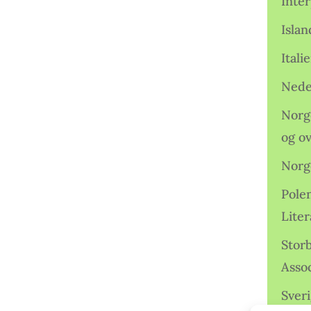
Inter
Isla
Ital
Nede
Norge
og o
Norg
Pole
Lite
Storb
Assoc
Sveri