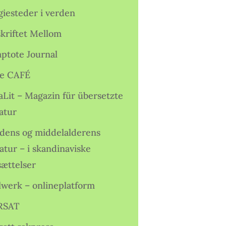
giesteder i verden
skriftet Mellom
ptote Journal
e CAFÉ
aLit – Magazin für übersetzte
atur
idens og middelalderens
ratur – i skandinaviske
sættelser
lwerk – onlineplatform
RSAT