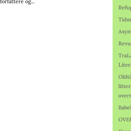
orfattere og...
Refu
Tids
Asym
Revu
TraL
Liter
Oldt
litte
over
Babe
OVE