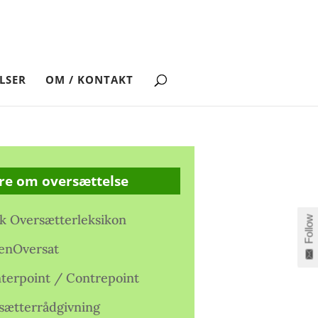
LSER
OM / KONTAKT
re om oversættelse
k Oversætterleksikon
Follow
enOversat
terpoint / Contrepoint
sætterrådgivning