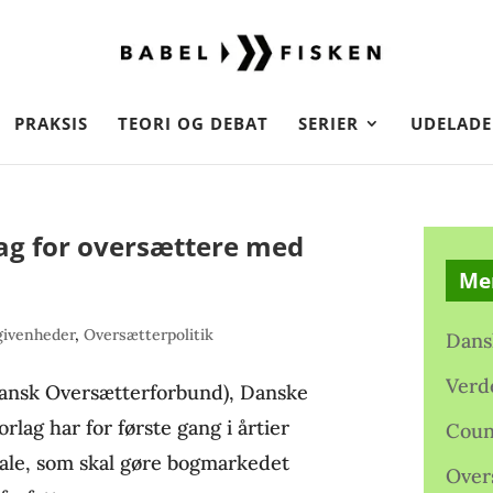
PRAKSIS
TEORI OG DEBAT
SERIER
UDELADE
ag for oversættere med
Me
givenheder
,
Oversætterpolitik
Dans
Verd
Dansk Oversætterforbund), Danske
lag har for første gang i årtier
Coun
ftale, som skal gøre bogmarkedet
Over