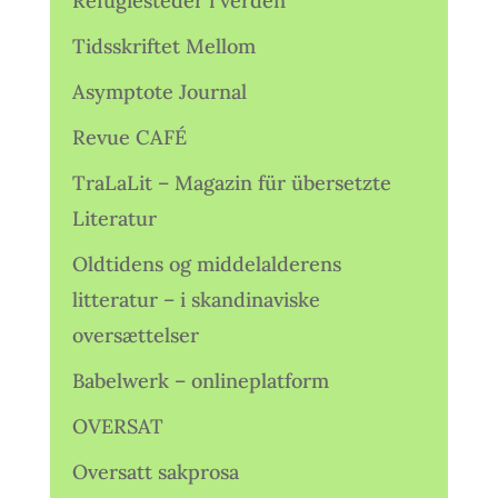
Refugiesteder i verden
Tidsskriftet Mellom
Asymptote Journal
Revue CAFÉ
TraLaLit – Magazin für übersetzte
Literatur
Oldtidens og middelalderens
litteratur – i skandinaviske
oversættelser
Babelwerk – onlineplatform
OVERSAT
Oversatt sakprosa