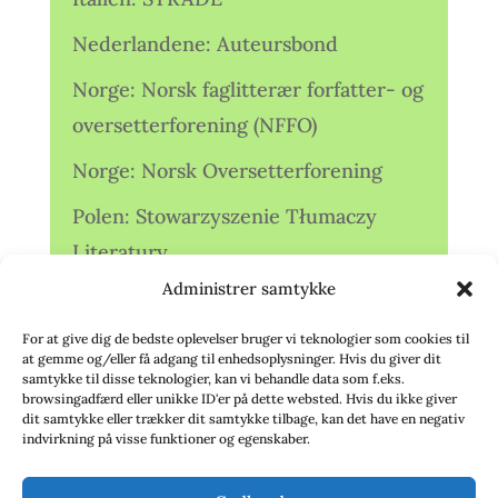
Nederlandene: Auteursbond
Norge: Norsk faglitterær forfatter- og
oversetterforening (NFFO)
Norge: Norsk Oversetterforening
Polen: Stowarzyszenie Tłumaczy
Literatury
Administrer samtykke
Storbritannien: Translators
Association (TA)
For at give dig de bedste oplevelser bruger vi teknologier som cookies til
at gemme og/eller få adgang til enhedsoplysninger. Hvis du giver dit
Sverige: Översättarsektionen (Ö.)
samtykke til disse teknologier, kan vi behandle data som f.eks.
browsingadfærd eller unikke ID'er på dette websted. Hvis du ikke giver
dit samtykke eller trækker dit samtykke tilbage, kan det have en negativ
Sverige: Översättarcentrum (ÖC)
indvirkning på visse funktioner og egenskaber.
Tyskland: Verbands