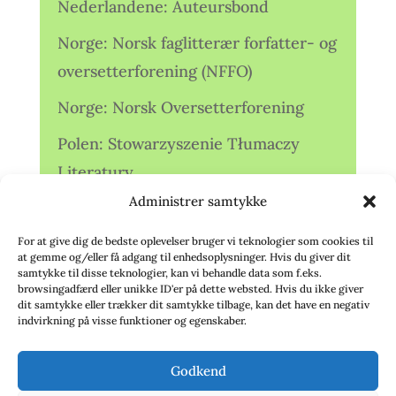
Nederlandene: Auteursbond
Norge: Norsk faglitterær forfatter- og
oversetterforening (NFFO)
Norge: Norsk Oversetterforening
Polen: Stowarzyszenie Tłumaczy
Literatury
Administrer samtykke
Storbritannien: Translators
Association (TA)
For at give dig de bedste oplevelser bruger vi teknologier som cookies til
at gemme og/eller få adgang til enhedsoplysninger. Hvis du giver dit
Sverige: Översättarsektionen (Ö.)
samtykke til disse teknologier, kan vi behandle data som f.eks.
browsingadfærd eller unikke ID'er på dette websted. Hvis du ikke giver
dit samtykke eller trækker dit samtykke tilbage, kan det have en negativ
Sverige: Översättarcentrum (ÖC)
indvirkning på visse funktioner og egenskaber.
Tyskland: Verbands
Godkend
deutschsprachiger Übersetzer (VdÜ)