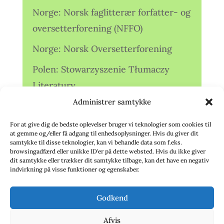
Norge: Norsk faglitterær forfatter- og
oversetterforening (NFFO)
Norge: Norsk Oversetterforening
Polen: Stowarzyszenie Tłumaczy
Literatury
Administrer samtykke
Storbritannien: Translators
Association (TA)
For at give dig de bedste oplevelser bruger vi teknologier som cookies til
at gemme og/eller få adgang til enhedsoplysninger. Hvis du giver dit
Sverige: Översättarsektionen (Ö.)
samtykke til disse teknologier, kan vi behandle data som f.eks.
browsingadfærd eller unikke ID'er på dette websted. Hvis du ikke giver
dit samtykke eller trækker dit samtykke tilbage, kan det have en negativ
Sverige: Översättarcentrum (ÖC)
indvirkning på visse funktioner og egenskaber.
Tyskland: Verbands
Godkend
deutschsprachiger Übersetzer (VdÜ)
Afvis