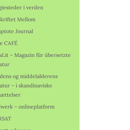
giesteder i verden
skriftet Mellom
ptote Journal
e CAFÉ
aLit – Magazin für übersetzte
atur
idens og middelalderens
ratur – i skandinaviske
sættelser
lwerk – onlineplatform
RSAT