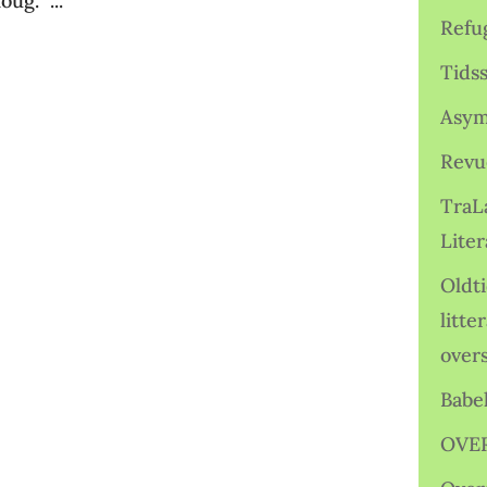
ug. ...
Refu
Tids
Asym
Revu
TraL
Liter
Oldt
litte
over
Babe
OVE