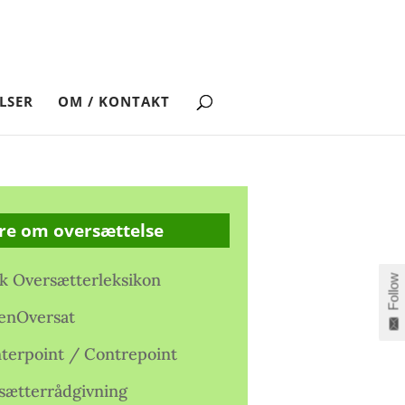
LSER
OM / KONTAKT
re om oversættelse
k Oversætterleksikon
Follow
enOversat
terpoint / Contrepoint
sætterrådgivning