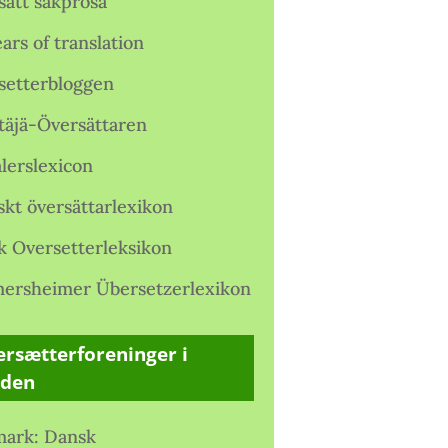
satt sakprosa
ars of translation
setterbloggen
täjä-Översättaren
lerslexicon
skt översättarlexikon
k Oversetterleksikon
ersheimer Übersetzerlexikon
rsætterforeninger i
rden
ark: Dansk