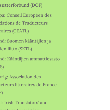
sætterforbund (DOF)
pa: Conseil Européen des
ciations de Traducteurs
raires (CEATL)
and: Suomen kääntäjien ja
ien liitto (SKTL)
and: Kääntäjien ammattiosasto
S)
rig: Association des
cteurs littéraires de France
F)
d: Irish Translators’ and