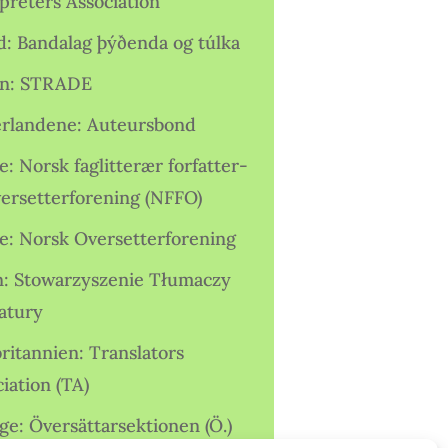
preters Association
nd: Bandalag þýðenda og túlka
ien: STRADE
rlandene: Auteursbond
: Norsk faglitterær forfatter-
versetterforening (NFFO)
e: Norsk Oversetterforening
n: Stowarzyszenie Tłumaczy
ratury
ritannien: Translators
iation (TA)
ge: Översättarsektionen (Ö.)