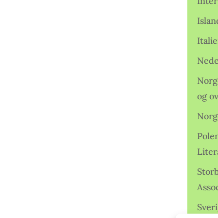
Inter
Isla
Ital
Nede
Norge
og o
Norg
Pole
Lite
Storb
Assoc
Sveri