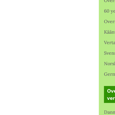
Over
60 ye
Over
Kään
Verta
Sven
Nors
Germ
Ove
ve
Danm