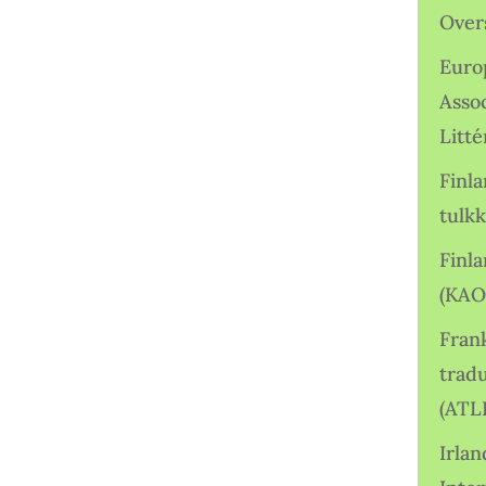
Over
Euro
Asso
Litté
Finl
tulkk
Finl
(KAO
Frank
tradu
(ATL
Irlan