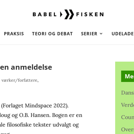
PRAKSIS
TEORI OG DEBAT
SERIER
UDELADE
– en anmeldelse
Me
 værker/forfattere
,
Dans
Verd
k (Forlaget Mindspace 2022).
 Ploug og O.B. Hansen. Bogen er en
Coun
e filosofiske tekster udvalgt og
Over