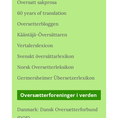
Oversatt sakprosa
60 years of translation
Oversetterbloggen
Kääntäjä-Översättaren
Vertalerslexicon
Svenskt översättarlexikon
Norsk Oversetterleksikon
Germersheimer Übersetzerlexikon
Oversætterforeninger i verden
Danmark: Dansk Oversætterforbund
(DOF)