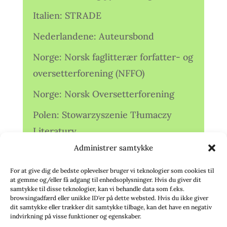
Italien: STRADE
Nederlandene: Auteursbond
Norge: Norsk faglitterær forfatter- og
oversetterforening (NFFO)
Norge: Norsk Oversetterforening
Polen: Stowarzyszenie Tłumaczy
Literatury
Administrer samtykke
Storbritannien: Translators
Association (TA)
For at give dig de bedste oplevelser bruger vi teknologier som cookies til
at gemme og/eller få adgang til enhedsoplysninger. Hvis du giver dit
Sverige: Översättarsektionen (Ö.)
samtykke til disse teknologier, kan vi behandle data som f.eks.
browsingadfærd eller unikke ID'er på dette websted. Hvis du ikke giver
dit samtykke eller trækker dit samtykke tilbage, kan det have en negativ
Sverige: Översättarcentrum (ÖC)
indvirkning på visse funktioner og egenskaber.