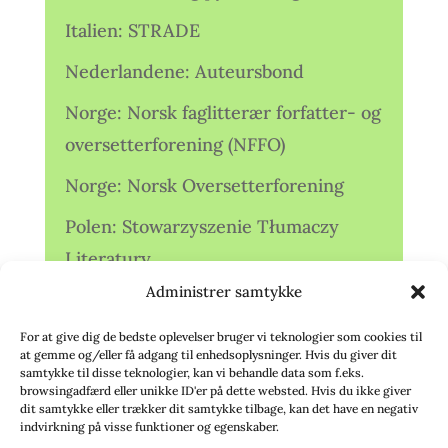
Italien: STRADE
Nederlandene: Auteursbond
Norge: Norsk faglitterær forfatter- og
oversetterforening (NFFO)
Norge: Norsk Oversetterforening
Polen: Stowarzyszenie Tłumaczy
Literatury
Administrer samtykke
Storbritannien: Translators
Association (TA)
For at give dig de bedste oplevelser bruger vi teknologier som cookies til
at gemme og/eller få adgang til enhedsoplysninger. Hvis du giver dit
Sverige: Översättarsektionen (Ö.)
samtykke til disse teknologier, kan vi behandle data som f.eks.
browsingadfærd eller unikke ID'er på dette websted. Hvis du ikke giver
dit samtykke eller trækker dit samtykke tilbage, kan det have en negativ
Sverige: Översättarcentrum (ÖC)
indvirkning på visse funktioner og egenskaber.