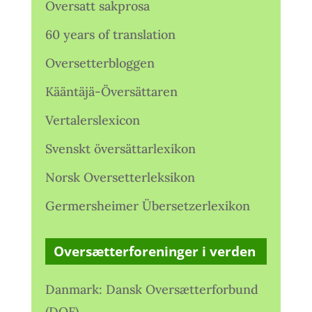
Oversatt sakprosa
60 years of translation
Oversetterbloggen
Kääntäjä-Översättaren
Vertalerslexicon
Svenskt översättarlexikon
Norsk Oversetterleksikon
Germersheimer Übersetzerlexikon
Oversætterforeninger i verden
Danmark: Dansk Oversætterforbund
(DOF)