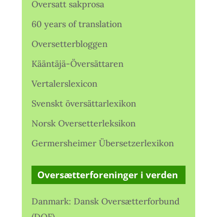
Oversatt sakprosa
60 years of translation
Oversetterbloggen
Kääntäjä-Översättaren
Vertalerslexicon
Svenskt översättarlexikon
Norsk Oversetterleksikon
Germersheimer Übersetzerlexikon
Oversætterforeninger i verden
Danmark: Dansk Oversætterforbund
(DOF)