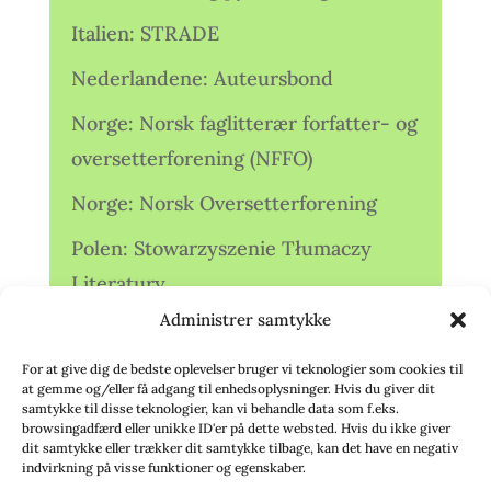
Italien: STRADE
Nederlandene: Auteursbond
Norge: Norsk faglitterær forfatter- og
oversetterforening (NFFO)
Norge: Norsk Oversetterforening
Polen: Stowarzyszenie Tłumaczy
Literatury
Administrer samtykke
Storbritannien: Translators
Association (TA)
For at give dig de bedste oplevelser bruger vi teknologier som cookies til
at gemme og/eller få adgang til enhedsoplysninger. Hvis du giver dit
Sverige: Översättarsektionen (Ö.)
samtykke til disse teknologier, kan vi behandle data som f.eks.
browsingadfærd eller unikke ID'er på dette websted. Hvis du ikke giver
dit samtykke eller trækker dit samtykke tilbage, kan det have en negativ
Sverige: Översättarcentrum (ÖC)
indvirkning på visse funktioner og egenskaber.