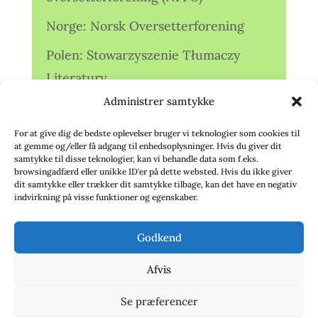
Norge: Norsk Oversetterforening
Polen: Stowarzyszenie Tłumaczy
Literatury
Administrer samtykke
Storbritannien: Translators
Association (TA)
For at give dig de bedste oplevelser bruger vi teknologier som cookies til
at gemme og/eller få adgang til enhedsoplysninger. Hvis du giver dit
Sverige: Översättarsektionen (Ö.)
samtykke til disse teknologier, kan vi behandle data som f.eks.
browsingadfærd eller unikke ID'er på dette websted. Hvis du ikke giver
dit samtykke eller trækker dit samtykke tilbage, kan det have en negativ
Sverige: Översättarcentrum (ÖC)
indvirkning på visse funktioner og egenskaber.
Tyskland: Verbands
Godkend
deutschsprachiger Übersetzer (VdÜ)
Afvis
Se præferencer
© 2020 - Babelfisken