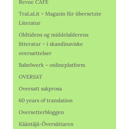
Revue CAFÉ
TraLaLit – Magazin für übersetzte
Literatur
Oldtidens og middelalderens
litteratur – i skandinaviske
oversættelser
Babelwerk – onlineplatform
OVERSAT
Oversatt sakprosa
60 years of translation
Oversetterbloggen
Kääntäjä-Översättaren