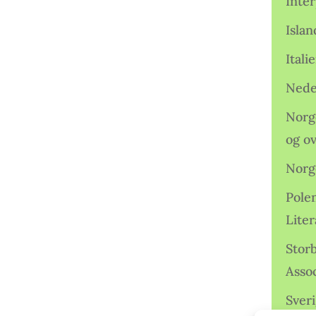
Inter
Isla
Ital
Nede
Norge
og o
Norg
Pole
Lite
Storb
Assoc
Sveri