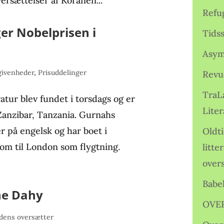
ersættelser af Koranen...
Refu
er Nobelprisen i
Tids
Asym
givenheder
,
Prisuddelinger
Revu
TraL
atur blev fundet i torsdags og er
Liter
Zanzibar, Tanzania. Gurnahs
r på engelsk og har boet i
Oldt
kom til London som flygtning.
litte
over
Babe
ne Dahy
OVE
ens oversætter