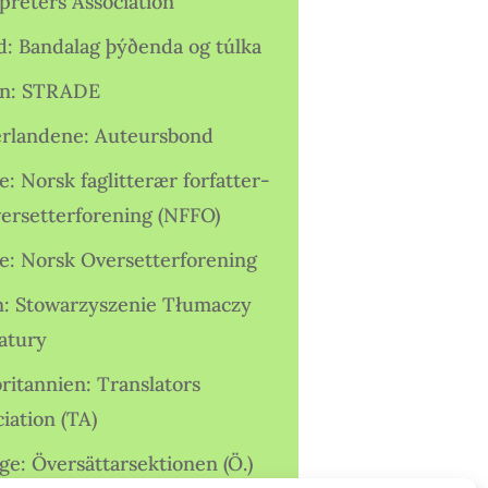
preters Association
nd: Bandalag þýðenda og túlka
ien: STRADE
rlandene: Auteursbond
: Norsk faglitterær forfatter-
versetterforening (NFFO)
e: Norsk Oversetterforening
n: Stowarzyszenie Tłumaczy
ratury
ritannien: Translators
iation (TA)
ge: Översättarsektionen (Ö.)