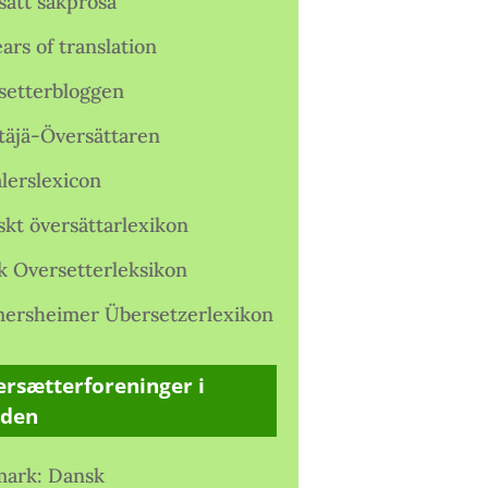
satt sakprosa
ars of translation
setterbloggen
täjä-Översättaren
lerslexicon
skt översättarlexikon
k Oversetterleksikon
ersheimer Übersetzerlexikon
rsætterforeninger i
rden
ark: Dansk