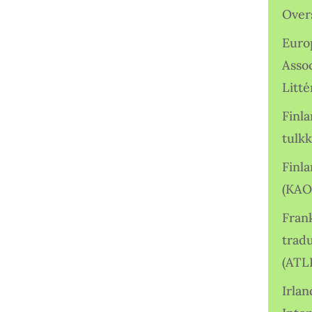
Over
Euro
Asso
Litté
Finl
tulkk
Finl
(KAO
Frank
tradu
(ATL
Irlan