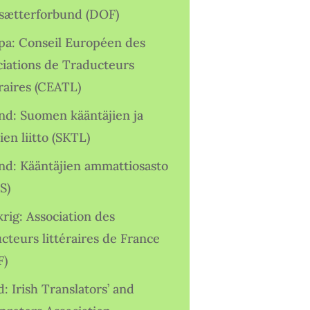
sætterforbund (DOF)
pa: Conseil Européen des
ciations de Traducteurs
raires (CEATL)
and: Suomen kääntäjien ja
ien liitto (SKTL)
and: Kääntäjien ammattiosasto
S)
rig: Association des
cteurs littéraires de France
F)
d: Irish Translators’ and