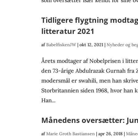
som oversætter især kendt for sine ov
Tidligere flygtning modtag
litteratur 2021
af
BabelfiskenJW
|
okt 12, 2021
|
Nyheder og be
Årets modtager af Nobelprisen i litter
den 73-årige Abdulrazak Gurnah fra 
modersmål er swahili, men han skrive
Storbritannien siden 1968, hvor han 
Han...
Månedens oversætter: Ju
af
Marie Groth Bastiansen
|
apr 26, 2018
|
Måned