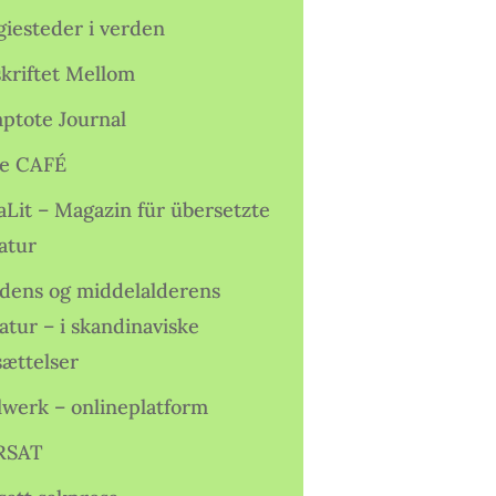
giesteder i verden
skriftet Mellom
ptote Journal
e CAFÉ
aLit – Magazin für übersetzte
atur
idens og middelalderens
ratur – i skandinaviske
sættelser
lwerk – onlineplatform
RSAT