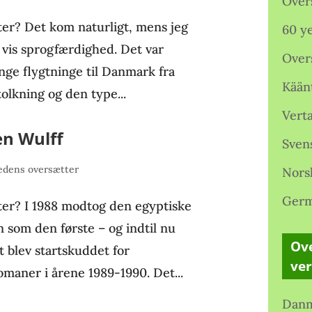
Over
ter? Det kom naturligt, mens jeg
60 ye
 vis sprogfærdighed. Det var
Over
nge flygtninge til Danmark fra
Kään
tolkning og den type...
Verta
en Wulff
Sven
dens oversætter
Nors
Germ
ter? I 1988 modtog den egyptiske
 som den første – og indtil nu
Ove
t blev startskuddet for
ve
romaner i årene 1989-1990. Det...
Danm