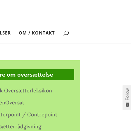
LSER
OM / KONTAKT
re om oversættelse
k Oversætterleksikon
Follow
enOversat
terpoint / Contrepoint
sætterrådgivning