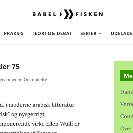
PRAKSIS
TEORI OG DEBAT
SERIER
UDELADE
der 75
Me
givenheder
,
Om enkelte
Dans
Verd
d. i moderne arabisk litteratur
tisk” og nysgerrigt
Coun
mponerende virke Ellen Wullf er
Over