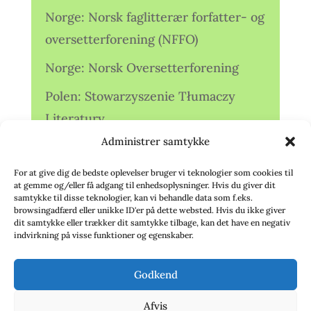
Norge: Norsk faglitterær forfatter- og
oversetterforening (NFFO)
Norge: Norsk Oversetterforening
Polen: Stowarzyszenie Tłumaczy
Literatury
Administrer samtykke
Storbritannien: Translators
Association (TA)
For at give dig de bedste oplevelser bruger vi teknologier som cookies til
at gemme og/eller få adgang til enhedsoplysninger. Hvis du giver dit
Sverige: Översättarsektionen (Ö.)
samtykke til disse teknologier, kan vi behandle data som f.eks.
browsingadfærd eller unikke ID'er på dette websted. Hvis du ikke giver
dit samtykke eller trækker dit samtykke tilbage, kan det have en negativ
Sverige: Översättarcentrum (ÖC)
indvirkning på visse funktioner og egenskaber.
Tyskland: Verbands
Godkend
deutschsprachiger Übersetzer (VdÜ)
Afvis