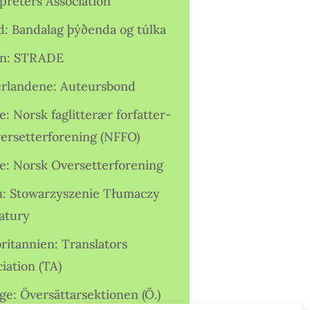
preters Association
nd: Bandalag þýðenda og túlka
ien: STRADE
rlandene: Auteursbond
: Norsk faglitterær forfatter-
versetterforening (NFFO)
e: Norsk Oversetterforening
n: Stowarzyszenie Tłumaczy
ratury
ritannien: Translators
iation (TA)
ge: Översättarsektionen (Ö.)