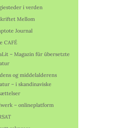
giesteder i verden
skriftet Mellom
ptote Journal
e CAFÉ
aLit – Magazin für übersetzte
atur
idens og middelalderens
ratur – i skandinaviske
sættelser
lwerk – onlineplatform
RSAT