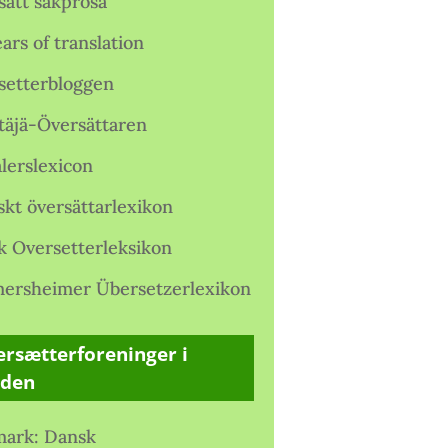
satt sakprosa
ars of translation
setterbloggen
täjä-Översättaren
lerslexicon
skt översättarlexikon
k Oversetterleksikon
ersheimer Übersetzerlexikon
rsætterforeninger i
rden
ark: Dansk