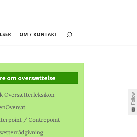
LSER
OM / KONTAKT
re om oversættelse
k Oversætterleksikon
Follow
enOversat
terpoint / Contrepoint
sætterrådgivning