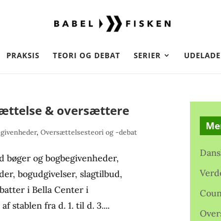
PRAKSIS
TEORI OG DEBAT
SERIER
UDELADE
ættelse & oversættere
Me
egivenheder
,
Oversættelsesteori og -debat
Dans
d bøger og bogbegivenheder,
Verd
der, bogudgivelser, slagtilbud,
batter i Bella Center i
Coun
tablen fra d. 1. til d. 3....
Over