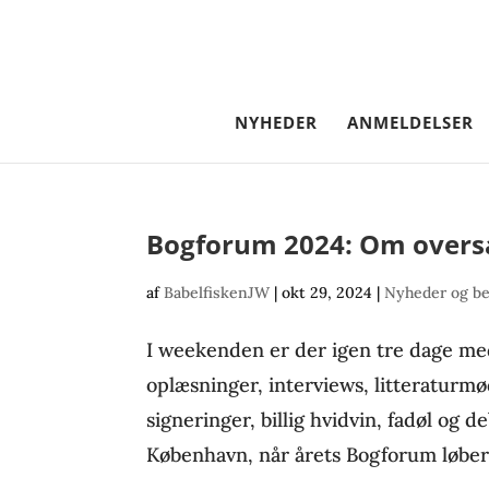
NYHEDER
ANMELDELSER
Bogforum 2024: Om overs
af
BabelfiskenJW
|
okt 29, 2024
|
Nyheder og b
I weekenden er der igen tre dage me
oplæsninger, interviews, litteraturmø
signeringer, billig hvidvin, fadøl og de
København, når årets Bogforum løber af s