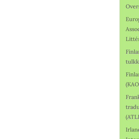
Over
Euro
Asso
Litté
Finl
tulkk
Finl
(KAO
Frank
tradu
(ATL
Irlan