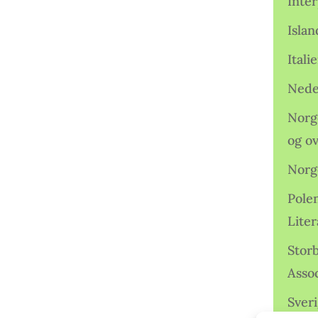
Inter
Isla
Ital
Nede
Norge
og o
Norg
Pole
Lite
Storb
Assoc
Sveri