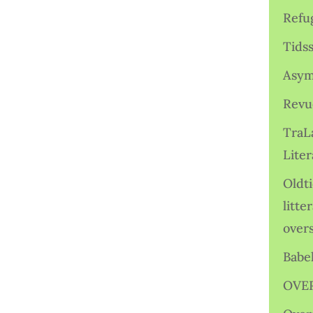
Refu
Tids
Asym
Revu
TraL
Liter
Oldt
litte
over
Babe
OVE