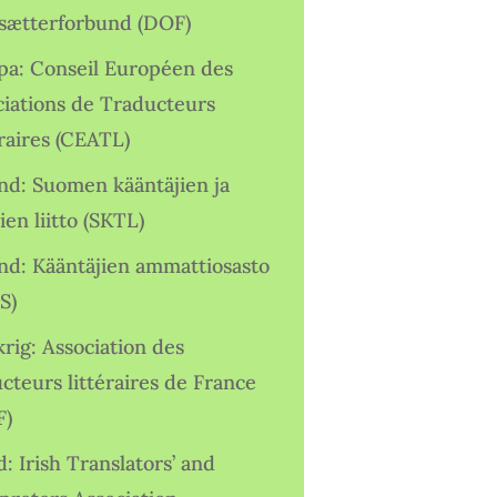
sætterforbund (DOF)
pa: Conseil Européen des
ciations de Traducteurs
raires (CEATL)
and: Suomen kääntäjien ja
ien liitto (SKTL)
and: Kääntäjien ammattiosasto
S)
rig: Association des
cteurs littéraires de France
F)
d: Irish Translators’ and