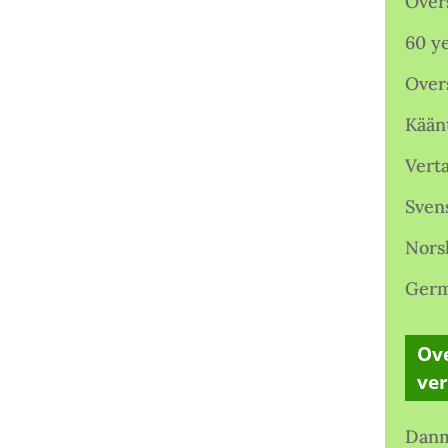
Over
60 ye
Over
Kään
Verta
Sven
Nors
Germ
Ove
ve
Danm