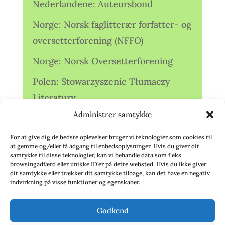
Nederlandene: Auteursbond
Norge: Norsk faglitterær forfatter- og
oversetterforening (NFFO)
Norge: Norsk Oversetterforening
Polen: Stowarzyszenie Tłumaczy
Literatury
Administrer samtykke
Storbritannien: Translators
Association (TA)
For at give dig de bedste oplevelser bruger vi teknologier som cookies til
at gemme og/eller få adgang til enhedsoplysninger. Hvis du giver dit
Sverige: Översättarsektionen (Ö.)
samtykke til disse teknologier, kan vi behandle data som f.eks.
browsingadfærd eller unikke ID'er på dette websted. Hvis du ikke giver
dit samtykke eller trækker dit samtykke tilbage, kan det have en negativ
Sverige: Översättarcentrum (ÖC)
indvirkning på visse funktioner og egenskaber.
Tyskland: Verbands
Godkend
deutschsprachiger Übersetzer (VdÜ)