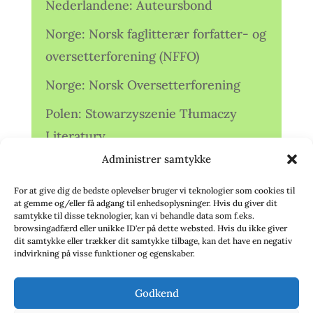
Nederlandene: Auteursbond
Norge: Norsk faglitterær forfatter- og
oversetterforening (NFFO)
Norge: Norsk Oversetterforening
Polen: Stowarzyszenie Tłumaczy
Literatury
Administrer samtykke
Storbritannien: Translators
Association (TA)
For at give dig de bedste oplevelser bruger vi teknologier som cookies til
at gemme og/eller få adgang til enhedsoplysninger. Hvis du giver dit
Sverige: Översättarsektionen (Ö.)
samtykke til disse teknologier, kan vi behandle data som f.eks.
browsingadfærd eller unikke ID'er på dette websted. Hvis du ikke giver
dit samtykke eller trækker dit samtykke tilbage, kan det have en negativ
Sverige: Översättarcentrum (ÖC)
indvirkning på visse funktioner og egenskaber.
Tyskland: Verbands
Godkend
deutschsprachiger Übersetzer (VdÜ)