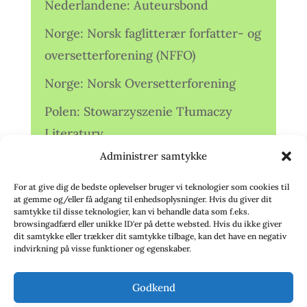
Nederlandene: Auteursbond
Norge: Norsk faglitterær forfatter- og
oversetterforening (NFFO)
Norge: Norsk Oversetterforening
Polen: Stowarzyszenie Tłumaczy
Literatury
Administrer samtykke
Storbritannien: Translators
Association (TA)
For at give dig de bedste oplevelser bruger vi teknologier som cookies til
at gemme og/eller få adgang til enhedsoplysninger. Hvis du giver dit
Sverige: Översättarsektionen (Ö.)
samtykke til disse teknologier, kan vi behandle data som f.eks.
browsingadfærd eller unikke ID'er på dette websted. Hvis du ikke giver
dit samtykke eller trækker dit samtykke tilbage, kan det have en negativ
Sverige: Översättarcentrum (ÖC)
indvirkning på visse funktioner og egenskaber.
Tyskland: Verbands
Godkend
deutschsprachiger Übersetzer (VdÜ)