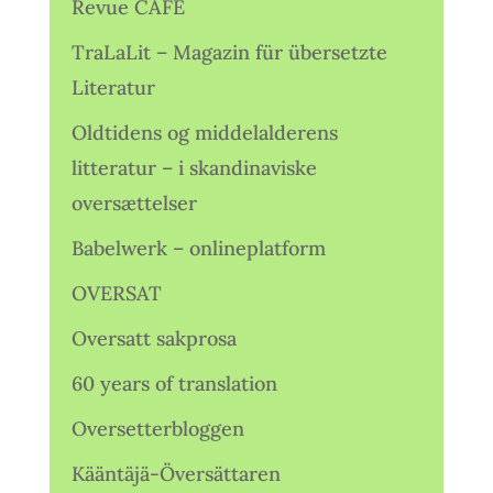
Revue CAFÉ
TraLaLit – Magazin für übersetzte
Literatur
Oldtidens og middelalderens
litteratur – i skandinaviske
oversættelser
Babelwerk – onlineplatform
OVERSAT
Oversatt sakprosa
60 years of translation
Oversetterbloggen
Kääntäjä-Översättaren