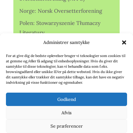
Norge: Norsk Oversetterforening
Polen: Stowarzyszenie Tłumaczy
Literatury
Administrer samtykke
Storbritannien: Translators
Association (TA)
For at give dig de bedste oplevelser bruger vi teknologier som cookies til
at gemme og/eller få adgang til enhedsoplysninger. Hvis du giver dit
Sverige: Översättarsektionen (Ö.)
samtykke til disse teknologier, kan vi behandle data som f.eks.
browsingadfærd eller unikke ID'er på dette websted. Hvis du ikke giver
dit samtykke eller trækker dit samtykke tilbage, kan det have en negativ
Sverige: Översättarcentrum (ÖC)
indvirkning på visse funktioner og egenskaber.
Tyskland: Verbands
Godkend
deutschsprachiger Übersetzer (VdÜ)
Afvis
Se præferencer
© 2020 - Babelfisken