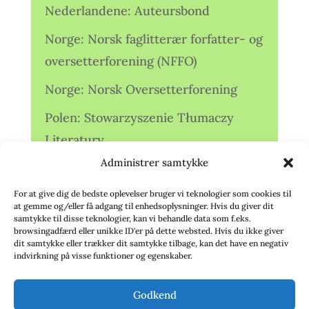
Nederlandene: Auteursbond
Norge: Norsk faglitterær forfatter- og
oversetterforening (NFFO)
Norge: Norsk Oversetterforening
Polen: Stowarzyszenie Tłumaczy
Literatury
Administrer samtykke
Storbritannien: Translators
Association (TA)
For at give dig de bedste oplevelser bruger vi teknologier som cookies til
at gemme og/eller få adgang til enhedsoplysninger. Hvis du giver dit
Sverige: Översättarsektionen (Ö.)
samtykke til disse teknologier, kan vi behandle data som f.eks.
browsingadfærd eller unikke ID'er på dette websted. Hvis du ikke giver
dit samtykke eller trækker dit samtykke tilbage, kan det have en negativ
Sverige: Översättarcentrum (ÖC)
indvirkning på visse funktioner og egenskaber.
Tyskland: Verbands
Godkend
deutschsprachiger Übersetzer (VdÜ)