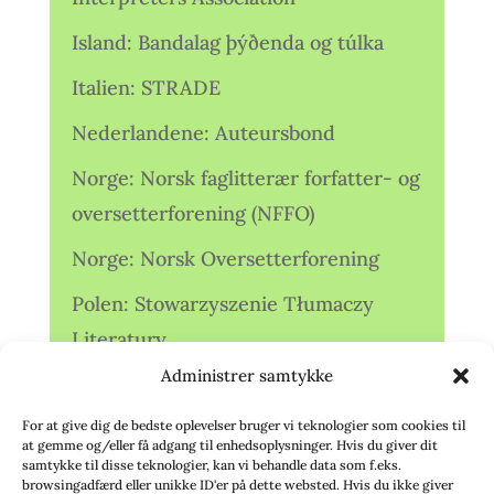
Island: Bandalag þýðenda og túlka
Italien: STRADE
Nederlandene: Auteursbond
Norge: Norsk faglitterær forfatter- og
oversetterforening (NFFO)
Norge: Norsk Oversetterforening
Polen: Stowarzyszenie Tłumaczy
Literatury
Administrer samtykke
Storbritannien: Translators
Association (TA)
For at give dig de bedste oplevelser bruger vi teknologier som cookies til
at gemme og/eller få adgang til enhedsoplysninger. Hvis du giver dit
Sverige: Översättarsektionen (Ö.)
samtykke til disse teknologier, kan vi behandle data som f.eks.
browsingadfærd eller unikke ID'er på dette websted. Hvis du ikke giver