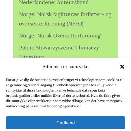
Nederlandene: Auteursbond
Norge: Norsk faglitterær forfatter- og
oversetterforening (NFFO)
Norge: Norsk Oversetterforening
Polen: Stowarzyszenie Tłumaczy
Literatury
Administrer samtykke
Storbritannien: Translators
Association (TA)
For at give dig de bedste oplevelser bruger vi teknologier som cookies til
at gemme og/eller få adgang til enhedsoplysninger. Hvis du giver dit
Sverige: Översättarsektionen (Ö.)
samtykke til disse teknologier, kan vi behandle data som f.eks.
browsingadfærd eller unikke ID'er på dette websted. Hvis du ikke giver
dit samtykke eller trækker dit samtykke tilbage, kan det have en negativ
Sverige: Översättarcentrum (ÖC)
indvirkning på visse funktioner og egenskaber.
Tyskland: Verbands
Godkend
deutschsprachiger Übersetzer (VdÜ)