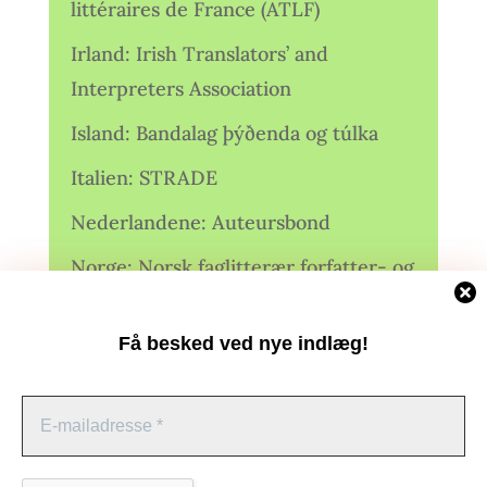
littéraires de France (ATLF)
Irland: Irish Translators’ and
Interpreters Association
Island: Bandalag þýðenda og túlka
Italien: STRADE
Nederlandene: Auteursbond
Norge: Norsk faglitterær forfatter- og
oversetterforening (NFFO)
Få besked ved nye indlæg!
Norge: Norsk Oversetterforening
Polen: Stowarzyszenie Tłumaczy
Literatury
Administrer samtykke
Storbritannien: Translators