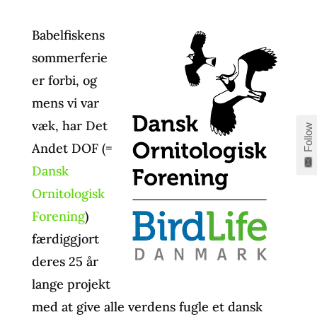
Babelfiskens
sommerferie
er forbi, og
mens vi var
væk, har Det
Follow
Andet DOF (=
Dansk
Ornitologisk
Forening
)
færdiggjort
deres 25 år
lange projekt
med at give alle verdens fugle et dansk