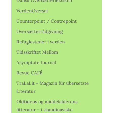
Dansk Oversætterleksikon
VerdenOversat
Counterpoint / Contrepoint
Oversætterrådgivning
Refugiesteder i verden
Tidsskriftet Mellom
Asymptote Journal
Revue CAFÉ
TraLaLit – Magazin für übersetzte
Literatur
Oldtidens og middelalderens
litteratur – i skandinaviske