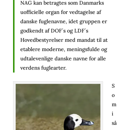
NAG kan betragtes som Danmarks
uofficielle organ for vedtagelse af
danske fuglenavne, idet gruppen er
godkendt af DOF´s og LDF´s
Hovedbestyrelser med mandat til at
etablere moderne, meningsfulde og
udtalevenlige danske navne for alle
verdens fuglearter.
S
o
m
i
så