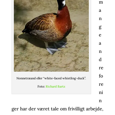
m
a
n
g
e
a
n
d
re
fo
Nonnetræand eller “white-faced whistling-duck”.
re
Foto:
Richard Bartz
ni
n
ger har der været tale om frivilligt arbejde,