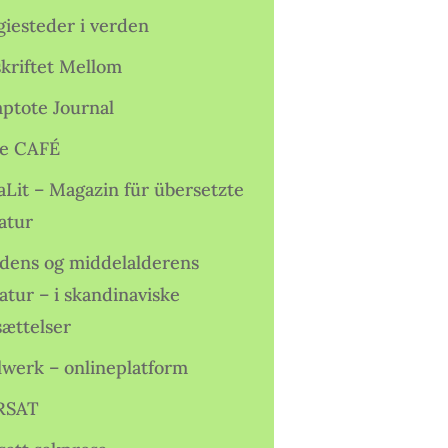
giesteder i verden
skriftet Mellom
ptote Journal
e CAFÉ
aLit – Magazin für übersetzte
atur
idens og middelalderens
ratur – i skandinaviske
sættelser
lwerk – onlineplatform
RSAT