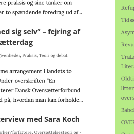
rære praksis og sine tanker om
Refu
r to spændende foredrag ud af...
Tids
d sig selv” – fejring af
Asym
sætterdag
Revu
givenheder
,
Praksis
,
Teori og debat
TraL
Liter
me arrangement i landets to
Oldt
Under overskriften “En
litte
viterer Dansk Oversætterforbund
over
ud på, hvordan man kan forholde...
Babe
nterview med Sara Koch
OVE
rker/forfattere
,
Oversættelsesteori og -