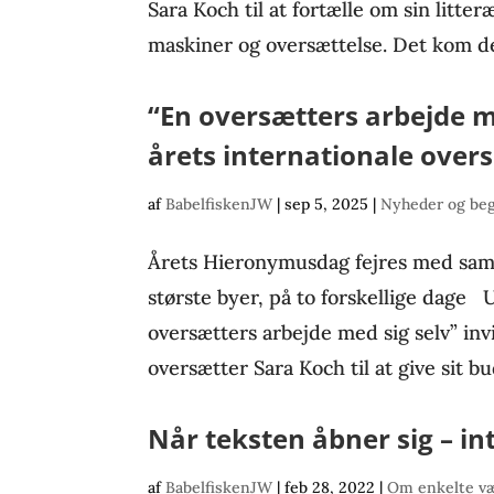
Sara Koch til at fortælle om sin litte
maskiner og oversættelse. Det kom de
“En oversætters arbejde me
årets internationale over
af
BabelfiskenJW
|
sep 5, 2025
|
Nyheder og be
Årets Hieronymusdag fejres med sam
største byer, på to forskellige dage 
oversætters arbejde med sig selv” in
oversætter Sara Koch til at give sit b
Når teksten åbner sig – i
af
BabelfiskenJW
|
feb 28, 2022
|
Om enkelte væ