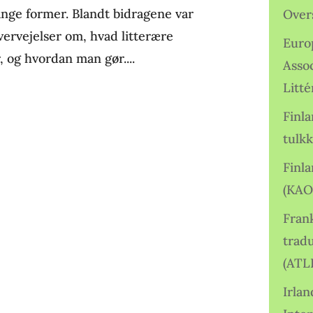
nge former. Blandt bidragene var
Over
vervejelser om, hvad litterære
Euro
, og hvordan man gør....
Asso
Litté
Finl
tulkk
Finl
(KAO
Frank
tradu
(ATL
Irlan