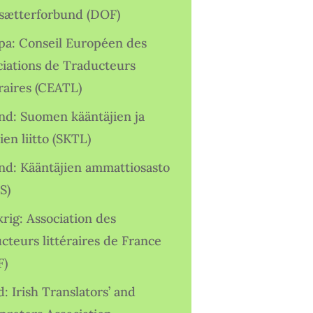
sætterforbund (DOF)
pa: Conseil Européen des
ciations de Traducteurs
raires (CEATL)
and: Suomen kääntäjien ja
ien liitto (SKTL)
and: Kääntäjien ammattiosasto
S)
rig: Association des
cteurs littéraires de France
F)
d: Irish Translators’ and