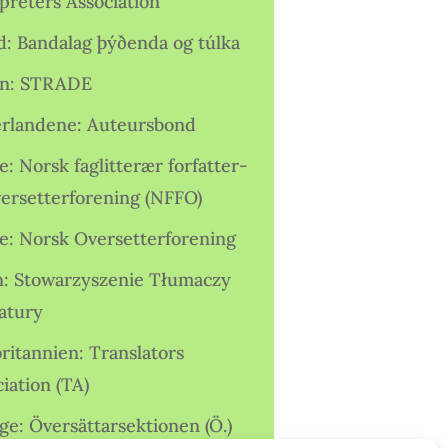
preters Association
nd: Bandalag þýðenda og túlka
ien: STRADE
rlandene: Auteursbond
: Norsk faglitterær forfatter-
versetterforening (NFFO)
e: Norsk Oversetterforening
n: Stowarzyszenie Tłumaczy
ratury
ritannien: Translators
iation (TA)
ge: Översättarsektionen (Ö.)