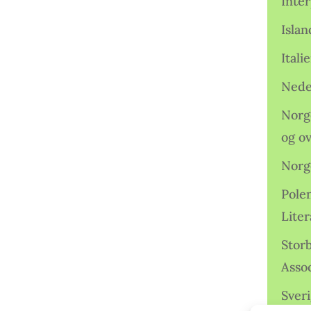
Inter
Isla
Ital
Nede
Norge
og o
Norg
Pole
Lite
Storb
Assoc
Sveri