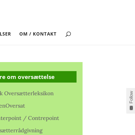
LSER
OM / KONTAKT
re om oversættelse
k Oversætterleksikon
Follow
enOversat
terpoint / Contrepoint
sætterrådgivning