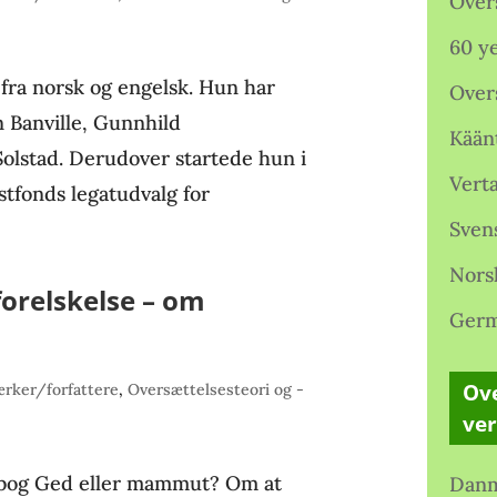
Over
60 ye
 fra norsk og engelsk. Hun har
Over
n Banville, Gunnhild
Kään
olstad. Derudover startede hun i
Verta
stfonds legatudvalg for
Sven
Nors
orelskelse – om
Germ
Ove
rker/forfattere
,
Oversættelsesteori og -
ve
’ bog Ged eller mammut? Om at
Danm