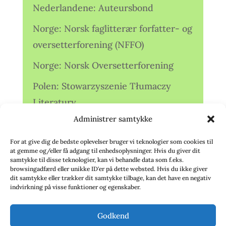
Nederlandene: Auteursbond
Norge: Norsk faglitterær forfatter- og
oversetterforening (NFFO)
Norge: Norsk Oversetterforening
Polen: Stowarzyszenie Tłumaczy
Literatury
Administrer samtykke
Storbritannien: Translators
Association (TA)
For at give dig de bedste oplevelser bruger vi teknologier som cookies til
at gemme og/eller få adgang til enhedsoplysninger. Hvis du giver dit
Sverige: Översättarsektionen (Ö.)
samtykke til disse teknologier, kan vi behandle data som f.eks.
browsingadfærd eller unikke ID'er på dette websted. Hvis du ikke giver
dit samtykke eller trækker dit samtykke tilbage, kan det have en negativ
Sverige: Översättarcentrum (ÖC)
indvirkning på visse funktioner og egenskaber.
Tyskland: Verbands
Godkend
deutschsprachiger Übersetzer (VdÜ)