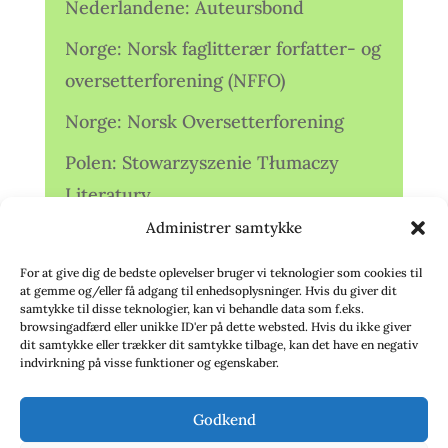
Nederlandene: Auteursbond
Norge: Norsk faglitterær forfatter- og
oversetterforening (NFFO)
Norge: Norsk Oversetterforening
Polen: Stowarzyszenie Tłumaczy
Literatury
Administrer samtykke
Storbritannien: Translators
Association (TA)
For at give dig de bedste oplevelser bruger vi teknologier som cookies til
at gemme og/eller få adgang til enhedsoplysninger. Hvis du giver dit
Sverige: Översättarsektionen (Ö.)
samtykke til disse teknologier, kan vi behandle data som f.eks.
browsingadfærd eller unikke ID'er på dette websted. Hvis du ikke giver
dit samtykke eller trækker dit samtykke tilbage, kan det have en negativ
Sverige: Översättarcentrum (ÖC)
indvirkning på visse funktioner og egenskaber.
Tyskland: Verbands
Godkend
deutschsprachiger Übersetzer (VdÜ)