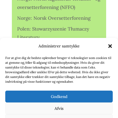
oversetterforening (NFFO)
Norge: Norsk Oversetterforening
Polen: Stowarzyszenie Tłumaczy
Literatury
Administrer samtykke
Storbritannien: Translators
Association (TA)
For at give dig de bedste oplevelser bruger vi teknologier som cookies til
at gemme og/eller få adgang til enhedsoplysninger. Hvis du giver dit
Sverige: Översättarsektionen (Ö.)
samtykke til disse teknologier, kan vi behandle data som f.eks.
browsingadfærd eller unikke ID'er på dette websted. Hvis du ikke giver
dit samtykke eller trækker dit samtykke tilbage, kan det have en negativ
Sverige: Översättarcentrum (ÖC)
indvirkning på visse funktioner og egenskaber.
Tyskland: Verbands
Godkend
deutschsprachiger Übersetzer (VdÜ)
Afvis