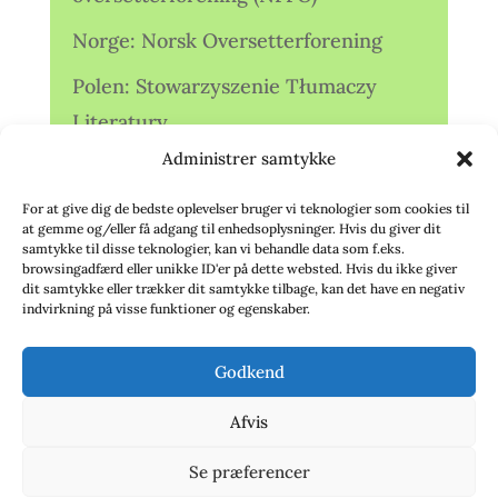
Norge: Norsk Oversetterforening
Polen: Stowarzyszenie Tłumaczy
Literatury
Administrer samtykke
Storbritannien: Translators
Association (TA)
For at give dig de bedste oplevelser bruger vi teknologier som cookies til
at gemme og/eller få adgang til enhedsoplysninger. Hvis du giver dit
Sverige: Översättarsektionen (Ö.)
samtykke til disse teknologier, kan vi behandle data som f.eks.
browsingadfærd eller unikke ID'er på dette websted. Hvis du ikke giver
dit samtykke eller trækker dit samtykke tilbage, kan det have en negativ
Sverige: Översättarcentrum (ÖC)
indvirkning på visse funktioner og egenskaber.
Tyskland: Verbands
Godkend
deutschsprachiger Übersetzer (VdÜ)
Afvis
Se præferencer
© 2020 - Babelfisken