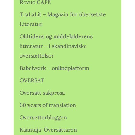
Revue CAFÉ
TraLaLit – Magazin für übersetzte
Literatur
Oldtidens og middelalderens
litteratur – i skandinaviske
oversættelser
Babelwerk – onlineplatform
OVERSAT
Oversatt sakprosa
60 years of translation
Oversetterbloggen
Kääntäjä-Översättaren