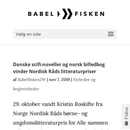
Vælg en side
Danske scifi-noveller og norsk billedbog
vinder Nordisk Råds litteraturpriser
af
BabelfiskenJW
|
nov 7, 2019
|
Nyheder og
begivenheder
29. oktober vandt Kristin Roskifte fra
Follow
Norge Nordisk Råds børne- og
ungdomslitteraturpris for Alle sammen