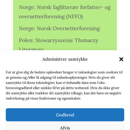
Norge: Norsk faglitterær forfatter- og
oversetterforening (NFFO)
Norge: Norsk Oversetterforening
Polen: Stowarzyszenie Tłumaczy
Literatury
Administrer samtykke
Storbritannien: Translators
Association (TA)
For at give dig de bedste oplevelser bruger vi teknologier som cookies til
at gemme og/eller få adgang til enhedsoplysninger. Hvis du giver dit
Sverige: Översättarsektionen (Ö.)
samtykke til disse teknologier, kan vi behandle data som f.eks.
browsingadfærd eller unikke ID'er på dette websted. Hvis du ikke giver
dit samtykke eller trækker dit samtykke tilbage, kan det have en negativ
Sverige: Översättarcentrum (ÖC)
indvirkning på visse funktioner og egenskaber.
Tyskland: Verbands
Godkend
deutschsprachiger Übersetzer (VdÜ)
Afvis