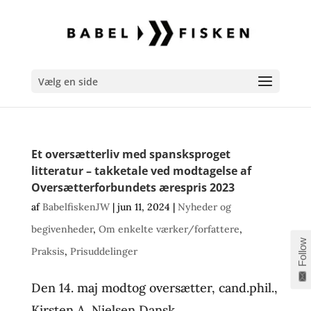
Vælg en side
Et oversætterliv med spansksproget
litteratur – takketale ved modtagelse af
Oversætterforbundets ærespris 2023
af
BabelfiskenJW
|
jun 11, 2024
|
Nyheder og
begivenheder
,
Om enkelte værker/forfattere
,
Follow
Praksis
,
Prisuddelinger
Den 14. maj modtog oversætter, cand.phil.,
Kirsten A. Nielsen Dansk