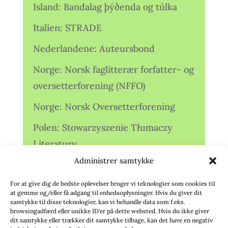
Island: Bandalag þýðenda og túlka
Italien: STRADE
Nederlandene: Auteursbond
Norge: Norsk faglitterær forfatter- og
oversetterforening (NFFO)
Norge: Norsk Oversetterforening
Polen: Stowarzyszenie Tłumaczy
Literatury
Administrer samtykke
Storbritannien: Translators
Association (TA)
For at give dig de bedste oplevelser bruger vi teknologier som cookies til
at gemme og/eller få adgang til enhedsoplysninger. Hvis du giver dit
Sverige: Översättarsektionen (Ö.)
samtykke til disse teknologier, kan vi behandle data som f.eks.
browsingadfærd eller unikke ID'er på dette websted. Hvis du ikke giver
dit samtykke eller trækker dit samtykke tilbage, kan det have en negativ
Sverige: Översättarcentrum (ÖC)