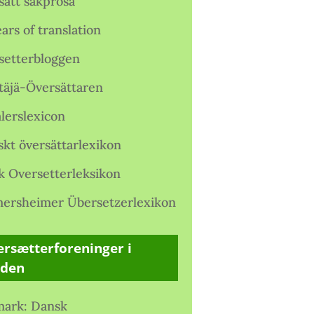
satt sakprosa
ars of translation
setterbloggen
täjä-Översättaren
lerslexicon
skt översättarlexikon
k Oversetterleksikon
ersheimer Übersetzerlexikon
rsætterforeninger i
rden
ark: Dansk