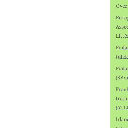
Over
Euro
Asso
Litté
Finl
tulkk
Finl
(KAO
Frank
tradu
(ATL
Irlan