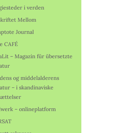
giesteder i verden
skriftet Mellom
ptote Journal
e CAFÉ
aLit – Magazin für übersetzte
atur
idens og middelalderens
ratur – i skandinaviske
sættelser
lwerk – onlineplatform
RSAT