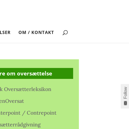
LSER
OM / KONTAKT
re om oversættelse
k Oversætterleksikon
Follow
enOversat
terpoint / Contrepoint
sætterrådgivning