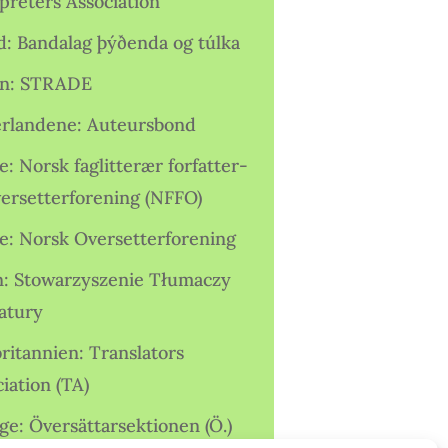
preters Association
nd: Bandalag þýðenda og túlka
ien: STRADE
rlandene: Auteursbond
: Norsk faglitterær forfatter-
versetterforening (NFFO)
e: Norsk Oversetterforening
n: Stowarzyszenie Tłumaczy
ratury
ritannien: Translators
iation (TA)
ge: Översättarsektionen (Ö.)