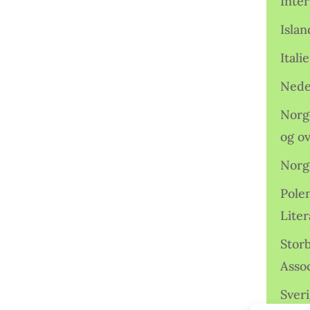
Inter
Isla
Ital
Nede
Norge
og o
Norg
Pole
Lite
Storb
Assoc
Sveri