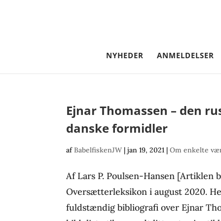
NYHEDER
ANMELDELSER
Ejnar Thomassen – den rus
danske formidler
af
BabelfiskenJW
|
jan 19, 2021
|
Om enkelte vær
Af Lars P. Poulsen-Hansen [Artiklen b
Oversætterleksikon i august 2020. H
fuldstændig bibliografi over Ejnar T