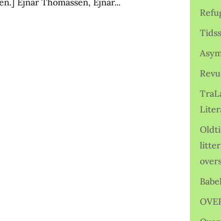
klen.] Ejnar Thomassen, Ejnar...
Refu
Tids
Asym
Revu
TraL
Liter
Oldt
litte
over
Babe
OVE