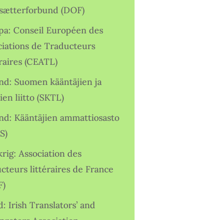
sætterforbund (DOF)
pa: Conseil Européen des
ciations de Traducteurs
raires (CEATL)
and: Suomen kääntäjien ja
ien liitto (SKTL)
and: Kääntäjien ammattiosasto
S)
rig: Association des
cteurs littéraires de France
F)
d: Irish Translators’ and