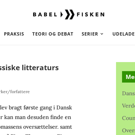
PRAKSIS
TEORI OG DEBAT
SERIER
UDELADE
siske litteraturs
Me
ker/forfattere
Dans
Verd
lev bragt første gang i Dansk
er kan man desuden finde en
Coun
homassens oversættelser. samt
Over