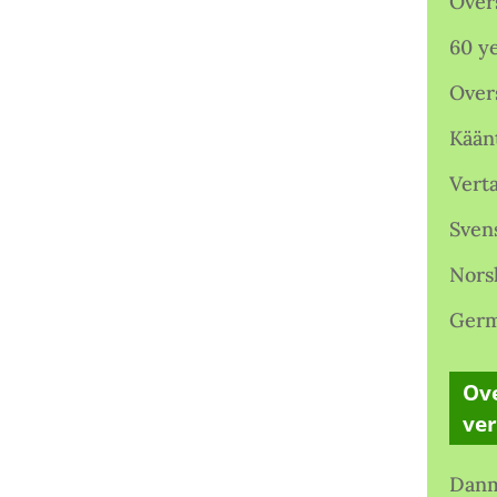
Over
60 ye
Over
Kään
Verta
Sven
Nors
Germ
Ove
ve
Danm