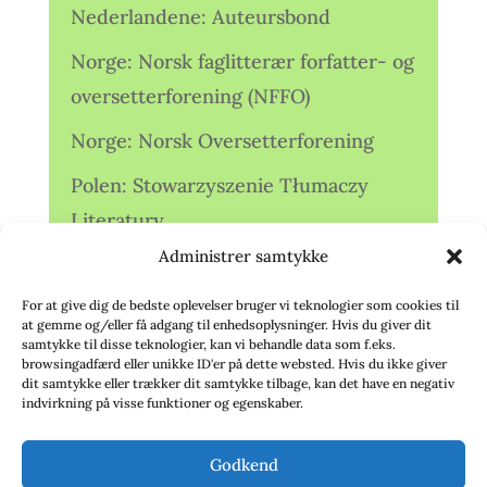
Nederlandene: Auteursbond
Norge: Norsk faglitterær forfatter- og
oversetterforening (NFFO)
Norge: Norsk Oversetterforening
Polen: Stowarzyszenie Tłumaczy
Literatury
Administrer samtykke
Storbritannien: Translators
Association (TA)
For at give dig de bedste oplevelser bruger vi teknologier som cookies til
at gemme og/eller få adgang til enhedsoplysninger. Hvis du giver dit
Sverige: Översättarsektionen (Ö.)
samtykke til disse teknologier, kan vi behandle data som f.eks.
browsingadfærd eller unikke ID'er på dette websted. Hvis du ikke giver
dit samtykke eller trækker dit samtykke tilbage, kan det have en negativ
Sverige: Översättarcentrum (ÖC)
indvirkning på visse funktioner og egenskaber.
Tyskland: Verbands
Godkend
deutschsprachiger Übersetzer (VdÜ)