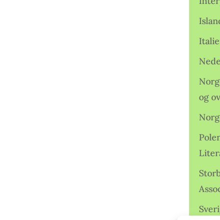
Inter
Isla
Ital
Nede
Norge
og o
Norg
Pole
Lite
Storb
Assoc
Sveri