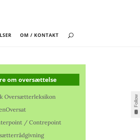
LSER
OM / KONTAKT
re om oversættelse
k Oversætterleksikon
Follow
enOversat
terpoint / Contrepoint
sætterrådgivning