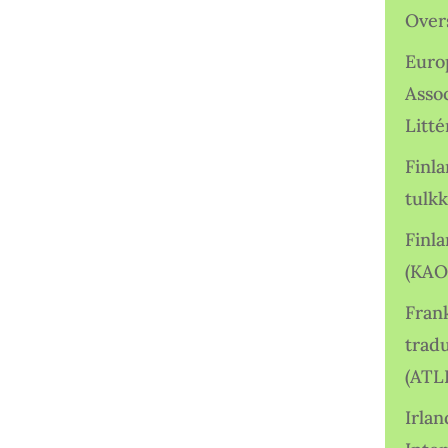
Over
Euro
Asso
Litté
Finl
tulkk
Finl
(KAO
Frank
tradu
(ATL
Irlan