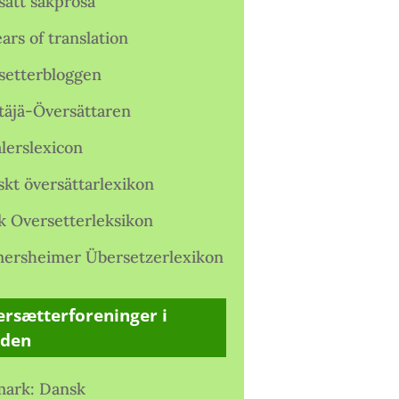
satt sakprosa
ars of translation
setterbloggen
täjä-Översättaren
lerslexicon
skt översättarlexikon
k Oversetterleksikon
ersheimer Übersetzerlexikon
rsætterforeninger i
rden
ark: Dansk