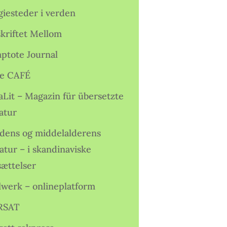
giesteder i verden
skriftet Mellom
ptote Journal
e CAFÉ
aLit – Magazin für übersetzte
atur
idens og middelalderens
ratur – i skandinaviske
sættelser
lwerk – onlineplatform
RSAT