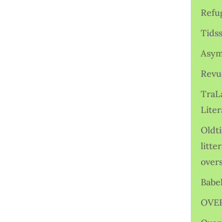
Refu
Tids
Asym
Revu
TraL
Liter
Oldt
litte
over
Babe
OVE