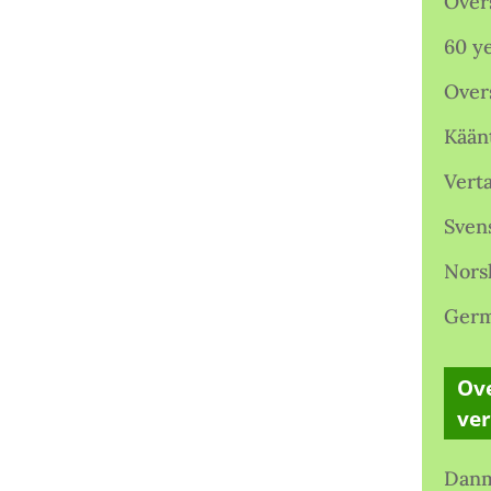
Over
60 ye
Over
Kään
Verta
Sven
Nors
Germ
Ove
ve
Danm