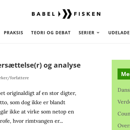
PRAKSIS
TEORI OG DEBAT
SERIER
UDELADE
ersættelse(r) og analyse
Me
ker/forfattere
Dans
t originaldigt af en stor digter,
Verd
itto, som dog ikke er blandt
går ikke at virke som netop en
Coun
trofe, hvor rimtvangen er...
Over