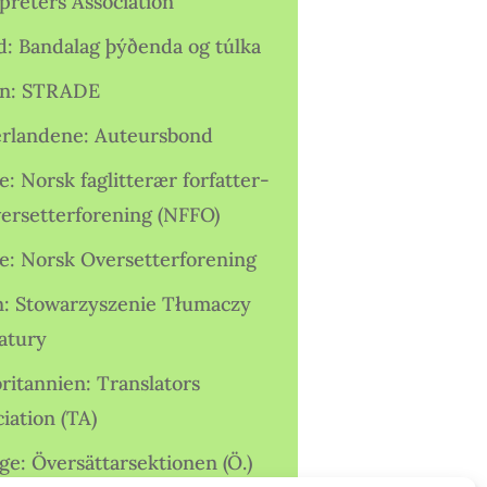
preters Association
nd: Bandalag þýðenda og túlka
ien: STRADE
rlandene: Auteursbond
: Norsk faglitterær forfatter-
versetterforening (NFFO)
e: Norsk Oversetterforening
n: Stowarzyszenie Tłumaczy
ratury
ritannien: Translators
iation (TA)
ge: Översättarsektionen (Ö.)