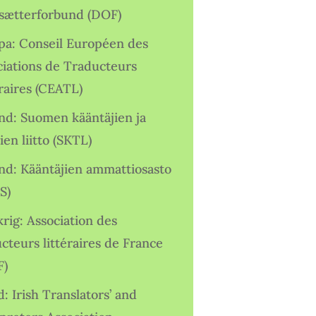
sætterforbund (DOF)
pa: Conseil Européen des
ciations de Traducteurs
raires (CEATL)
and: Suomen kääntäjien ja
ien liitto (SKTL)
and: Kääntäjien ammattiosasto
S)
rig: Association des
cteurs littéraires de France
F)
d: Irish Translators’ and