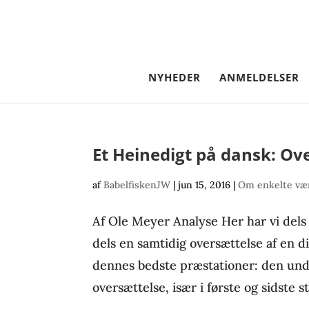
NYHEDER
ANMELDELSER
Et Heinedigt på dansk: Ov
af
BabelfiskenJW
|
jun 15, 2016
|
Om enkelte vær
Af Ole Meyer Analyse Her har vi dels e
dels en samtidig oversættelse af en d
dennes bedste præstationer: den und
oversættelse, især i første og sidste s