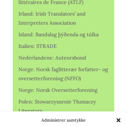
littéraires de France (ATLF)
Irland: Irish Translators’ and
Interpreters Association
Island: Bandalag þýðenda og túlka
Italien: STRADE
Nederlandene: Auteursbond
Norge: Norsk faglitterær forfatter- og
oversetterforening (NFFO)
Norge: Norsk Oversetterforening
Polen: Stowarzyszenie Tłumaczy
Literatury
Administrer samtykke
Storbritannien: Translators