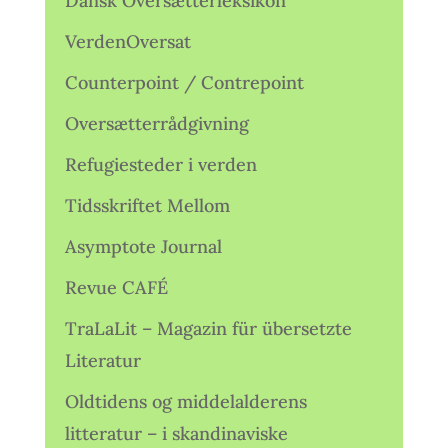
Dansk Oversætterleksikon
VerdenOversat
Counterpoint / Contrepoint
Oversætterrådgivning
Refugiesteder i verden
Tidsskriftet Mellom
Asymptote Journal
Revue CAFÉ
TraLaLit – Magazin für übersetzte
Literatur
Oldtidens og middelalderens
litteratur – i skandinaviske