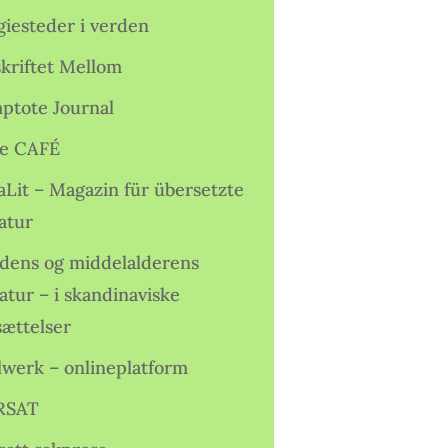
giesteder i verden
skriftet Mellom
ptote Journal
e CAFÉ
aLit – Magazin für übersetzte
atur
idens og middelalderens
ratur – i skandinaviske
sættelser
lwerk – onlineplatform
RSAT