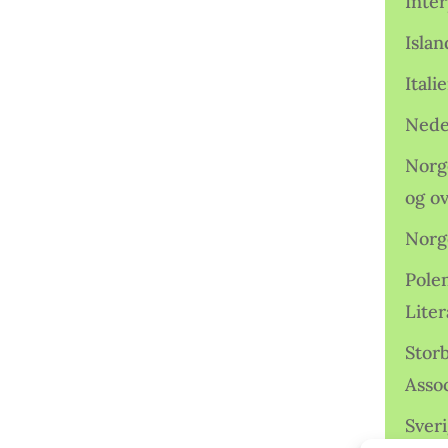
Inter
Isla
Ital
Nede
Norge
og o
Norg
Pole
Lite
Storb
Assoc
Sveri