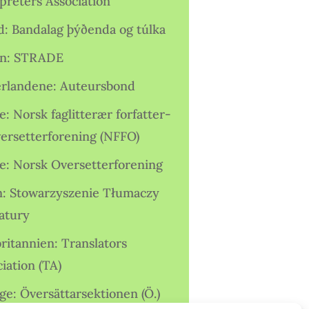
preters Association
nd: Bandalag þýðenda og túlka
ien: STRADE
rlandene: Auteursbond
: Norsk faglitterær forfatter-
versetterforening (NFFO)
e: Norsk Oversetterforening
n: Stowarzyszenie Tłumaczy
ratury
ritannien: Translators
iation (TA)
ge: Översättarsektionen (Ö.)