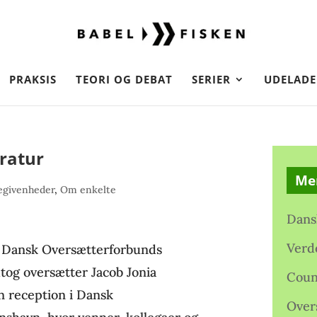
PRAKSIS
TEORI OG DEBAT
SERIER
UDELADE
eratur
Me
egivenheder
,
Om enkelte
Dans
Verd
af Dansk Oversætterforbunds
og oversætter Jacob Jonia
Coun
n reception i Dansk
Over