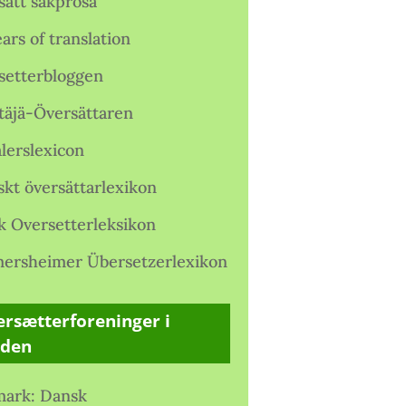
satt sakprosa
ars of translation
setterbloggen
täjä-Översättaren
lerslexicon
skt översättarlexikon
k Oversetterleksikon
ersheimer Übersetzerlexikon
rsætterforeninger i
rden
ark: Dansk