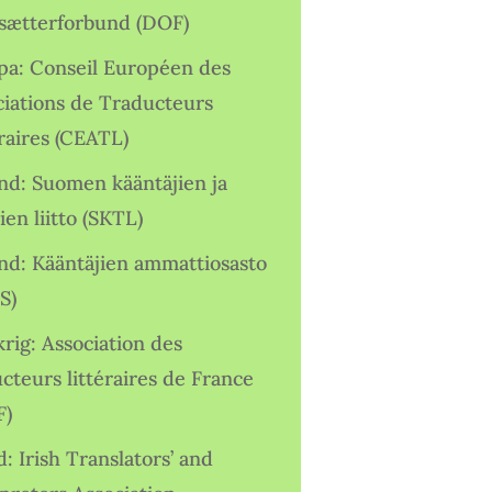
sætterforbund (DOF)
pa: Conseil Européen des
ciations de Traducteurs
raires (CEATL)
and: Suomen kääntäjien ja
ien liitto (SKTL)
and: Kääntäjien ammattiosasto
S)
rig: Association des
cteurs littéraires de France
F)
d: Irish Translators’ and