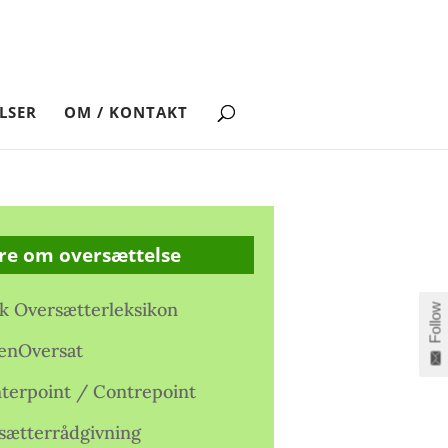
LSER
OM / KONTAKT
re om oversættelse
k Oversætterleksikon
Follow
enOversat
terpoint / Contrepoint
sætterrådgivning