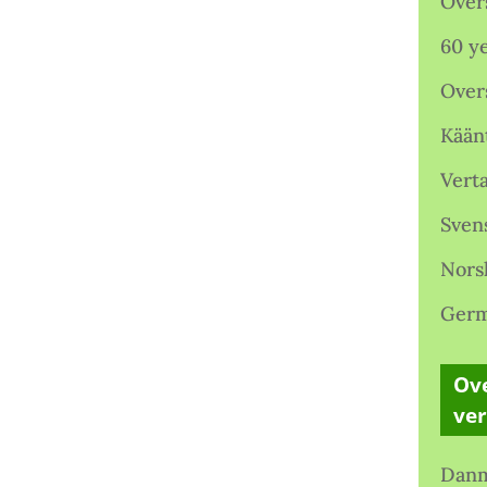
Over
60 ye
Over
Kään
Verta
Sven
Nors
Germ
Ove
ve
Danm