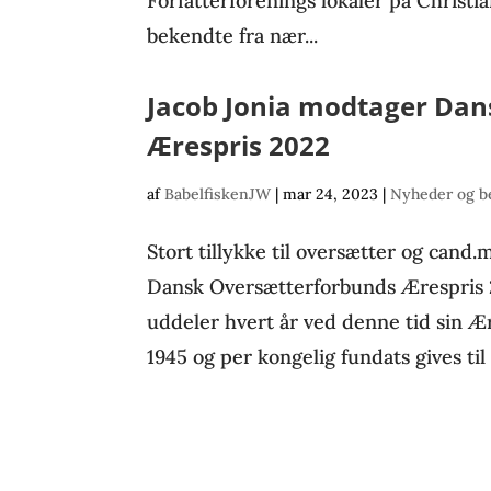
Forfatterforenings lokaler på Christi
bekendte fra nær...
Jacob Jonia modtager Da
Ærespris 2022
af
BabelfiskenJW
|
mar 24, 2023
|
Nyheder og b
Stort tillykke til oversætter og cand
Dansk Oversætterforbunds Ærespris
uddeler hvert år ved denne tid sin Ær
1945 og per kongelig fundats gives til 