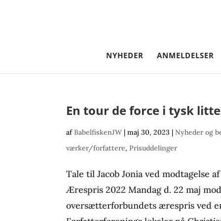
NYHEDER
ANMELDELSER
En tour de force i tysk litt
af
BabelfiskenJW
|
maj 30, 2023
|
Nyheder og b
værker/forfattere
,
Prisuddelinger
Tale til Jacob Jonia ved modtagelse 
Ærespris 2022 Mandag d. 22 maj modt
oversætterforbundets ærespris ved e