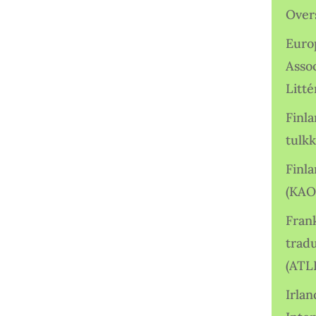
Over
Euro
Asso
Litté
Finl
tulkk
Finl
(KAO
Frank
tradu
(ATL
Irlan