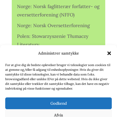
Norge: Norsk faglitterær forfatter- og
oversetterforening (NFFO)
Norge: Norsk Oversetterforening
Polen: Stowarzyszenie Tłumaczy
Literatury
Administrer samtykke
Storbritannien: Translators
Association (TA)
For at give dig de bedste oplevelser bruger vi teknologier som cookies til
at gemme og/eller få adgang til enhedsoplysninger. Hvis du giver dit
Sverige: Översättarsektionen (Ö.)
samtykke til disse teknologier, kan vi behandle data som f.eks.
browsingadfærd eller unikke ID'er på dette websted. Hvis du ikke giver
dit samtykke eller trækker dit samtykke tilbage, kan det have en negativ
Sverige: Översättarcentrum (ÖC)
indvirkning på visse funktioner og egenskaber.
Tyskland: Verbands
Godkend
deutschsprachiger Übersetzer (VdÜ)
Afvis