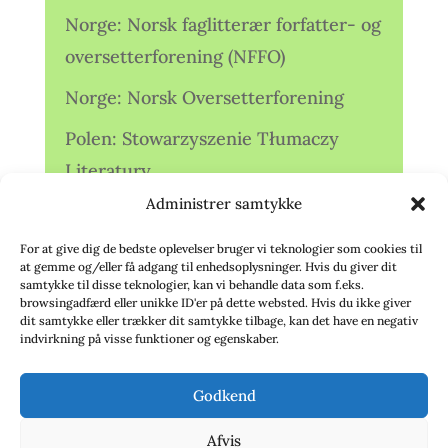
Norge: Norsk faglitterær forfatter- og
oversetterforening (NFFO)
Norge: Norsk Oversetterforening
Polen: Stowarzyszenie Tłumaczy
Literatury
Administrer samtykke
Storbritannien: Translators
Association (TA)
For at give dig de bedste oplevelser bruger vi teknologier som cookies til
at gemme og/eller få adgang til enhedsoplysninger. Hvis du giver dit
Sverige: Översättarsektionen (Ö.)
samtykke til disse teknologier, kan vi behandle data som f.eks.
browsingadfærd eller unikke ID'er på dette websted. Hvis du ikke giver
dit samtykke eller trækker dit samtykke tilbage, kan det have en negativ
Sverige: Översättarcentrum (ÖC)
indvirkning på visse funktioner og egenskaber.
Tyskland: Verbands
Godkend
deutschsprachiger Übersetzer (VdÜ)
Afvis