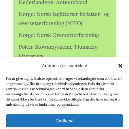
Nederlandene: Auteursbond
Norge: Norsk faglitterær forfatter- og
oversetterforening (NFFO)
Norge: Norsk Oversetterforening
Polen: Stowarzyszenie Tłumaczy
Literatury
Administrer samtykke
Storbritannien: Translators
Association (TA)
For at give dig de bedste oplevelser bruger vi teknologier som cookies til
at gemme og/eller få adgang til enhedsoplysninger. Hvis du giver dit
Sverige: Översättarsektionen (Ö.)
samtykke til disse teknologier, kan vi behandle data som f.eks.
browsingadfærd eller unikke ID'er på dette websted. Hvis du ikke giver
dit samtykke eller trækker dit samtykke tilbage, kan det have en negativ
Sverige: Översättarcentrum (ÖC)
indvirkning på visse funktioner og egenskaber.
Tyskland: Verbands
Godkend
deutschsprachiger Übersetzer (VdÜ)