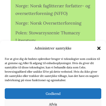
Norge: Norsk faglitterær forfatter- og
oversetterforening (NFFO)
Norge: Norsk Oversetterforening
Polen: Stowarzyszenie Tłumaczy
Literatury
Administrer samtykke
Storbritannien: Translators
Association (TA)
For at give dig de bedste oplevelser bruger vi teknologier som cookies til
at gemme og/eller få adgang til enhedsoplysninger. Hvis du giver dit
Sverige: Översättarsektionen (Ö.)
samtykke til disse teknologier, kan vi behandle data som f.eks.
browsingadfærd eller unikke ID'er på dette websted. Hvis du ikke giver
dit samtykke eller trækker dit samtykke tilbage, kan det have en negativ
Sverige: Översättarcentrum (ÖC)
indvirkning på visse funktioner og egenskaber.
Tyskland: Verbands
Godkend
deutschsprachiger Übersetzer (VdÜ)
Afvis