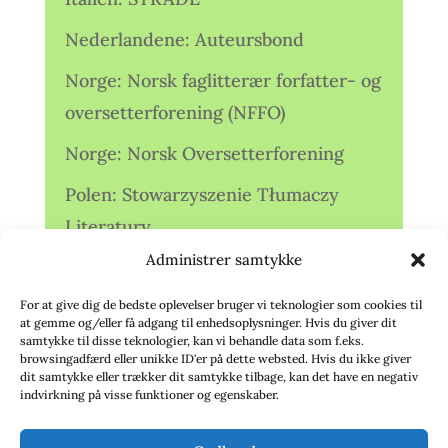
Nederlandene: Auteursbond
Norge: Norsk faglitterær forfatter- og
oversetterforening (NFFO)
Norge: Norsk Oversetterforening
Polen: Stowarzyszenie Tłumaczy
Literatury
Administrer samtykke
Storbritannien: Translators
Association (TA)
For at give dig de bedste oplevelser bruger vi teknologier som cookies til
at gemme og/eller få adgang til enhedsoplysninger. Hvis du giver dit
Sverige: Översättarsektionen (Ö.)
samtykke til disse teknologier, kan vi behandle data som f.eks.
browsingadfærd eller unikke ID'er på dette websted. Hvis du ikke giver
dit samtykke eller trækker dit samtykke tilbage, kan det have en negativ
Sverige: Översättarcentrum (ÖC)
indvirkning på visse funktioner og egenskaber.
Tyskland: Verbands