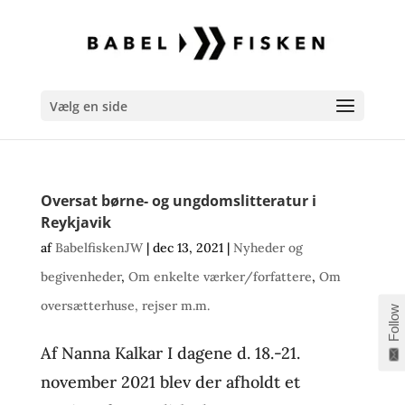
Vælg en side
Oversat børne- og ungdomslitteratur i
Reykjavik
af
BabelfiskenJW
|
dec 13, 2021
|
Nyheder og
begivenheder
,
Om enkelte værker/forfattere
,
Om
oversætterhuse, rejser m.m.
Follow
Af Nanna Kalkar I dagene d. 18.-21.
november 2021 blev der afholdt et