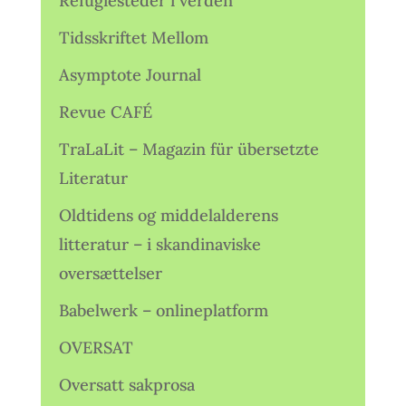
Refugiesteder i verden
Tidsskriftet Mellom
Asymptote Journal
Revue CAFÉ
TraLaLit – Magazin für übersetzte
Literatur
Oldtidens og middelalderens
litteratur – i skandinaviske
oversættelser
Babelwerk – onlineplatform
OVERSAT
Oversatt sakprosa