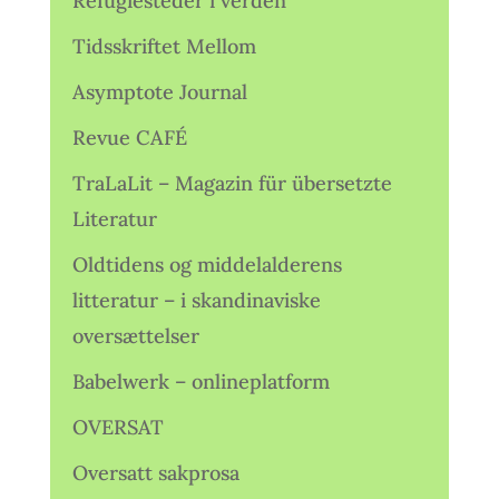
Refugiesteder i verden
Tidsskriftet Mellom
Asymptote Journal
Revue CAFÉ
TraLaLit – Magazin für übersetzte
Literatur
Oldtidens og middelalderens
litteratur – i skandinaviske
oversættelser
Babelwerk – onlineplatform
OVERSAT
Oversatt sakprosa