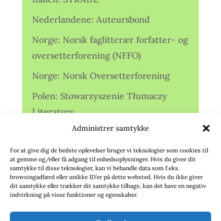
Nederlandene: Auteursbond
Norge: Norsk faglitterær forfatter- og
oversetterforening (NFFO)
Norge: Norsk Oversetterforening
Polen: Stowarzyszenie Tłumaczy
Literatury
Administrer samtykke
Storbritannien: Translators
Association (TA)
For at give dig de bedste oplevelser bruger vi teknologier som cookies til
at gemme og/eller få adgang til enhedsoplysninger. Hvis du giver dit
Sverige: Översättarsektionen (Ö.)
samtykke til disse teknologier, kan vi behandle data som f.eks.
browsingadfærd eller unikke ID'er på dette websted. Hvis du ikke giver
dit samtykke eller trækker dit samtykke tilbage, kan det have en negativ
Sverige: Översättarcentrum (ÖC)
indvirkning på visse funktioner og egenskaber.
Tyskland: Verbands