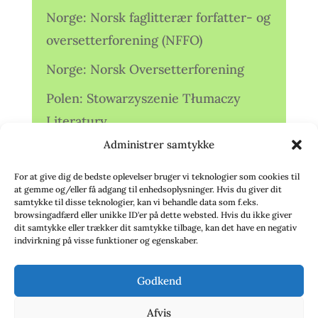
Norge: Norsk faglitterær forfatter- og
oversetterforening (NFFO)
Norge: Norsk Oversetterforening
Polen: Stowarzyszenie Tłumaczy
Literatury
Administrer samtykke
Storbritannien: Translators
Association (TA)
For at give dig de bedste oplevelser bruger vi teknologier som cookies til
at gemme og/eller få adgang til enhedsoplysninger. Hvis du giver dit
Sverige: Översättarsektionen (Ö.)
samtykke til disse teknologier, kan vi behandle data som f.eks.
browsingadfærd eller unikke ID'er på dette websted. Hvis du ikke giver
dit samtykke eller trækker dit samtykke tilbage, kan det have en negativ
Sverige: Översättarcentrum (ÖC)
indvirkning på visse funktioner og egenskaber.
Tyskland: Verbands
Godkend
deutschsprachiger Übersetzer (VdÜ)
Afvis