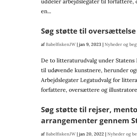
uddeler arbejdslegater til forfattere, 
en...
Søg støtte til oversættels
af
BabelfiskenJW
|
jan 9, 2023
|
Nyheder og beg
De to litteraturudvalg under Statens
til udøvende kunstnere, herunder ogs
Arbejdslegater Legatudvalg for littera
forfattere, oversættere og illustratore
Søg støtte til rejser, men
arrangementer gennem St
af
BabelfiskenJW
|
jan 20, 2022
|
Nyheder og b