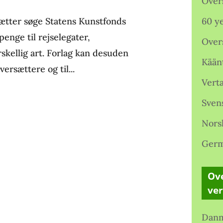
Over
ætter søge Statens Kunstfonds
60 ye
penge til rejselegater,
Over
skellig art. Forlag kan desuden
Kään
versættere og til...
Verta
Sven
Nors
Germ
Ove
ve
Danm