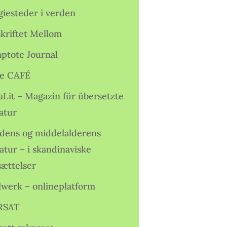
giesteder i verden
skriftet Mellom
ptote Journal
e CAFÉ
aLit – Magazin für übersetzte
atur
idens og middelalderens
ratur – i skandinaviske
sættelser
lwerk – onlineplatform
RSAT