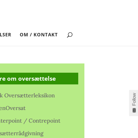
LSER
OM / KONTAKT
re om oversættelse
k Oversætterleksikon
Follow
enOversat
terpoint / Contrepoint
sætterrådgivning