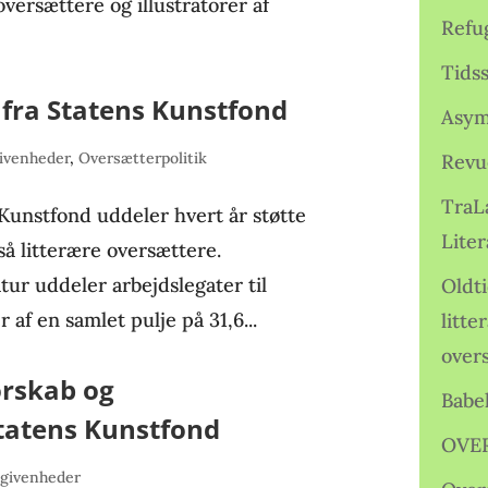
oversættere og illustratorer af
Refu
Tids
e fra Statens Kunstfond
Asym
ivenheder
,
Oversætterpolitik
Revu
TraL
 Kunstfond uddeler hvert år støtte
Liter
å litterære oversættere.
tur uddeler arbejdslegater til
Oldt
r af en samlet pulje på 31,6...
litte
over
torskab og
Babe
atens Kunstfond
OVE
egivenheder