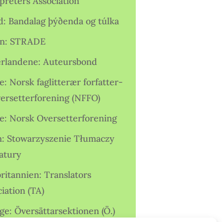
preters Association
nd: Bandalag þýðenda og túlka
ien: STRADE
rlandene: Auteursbond
: Norsk faglitterær forfatter-
versetterforening (NFFO)
e: Norsk Oversetterforening
n: Stowarzyszenie Tłumaczy
ratury
ritannien: Translators
iation (TA)
ge: Översättarsektionen (Ö.)