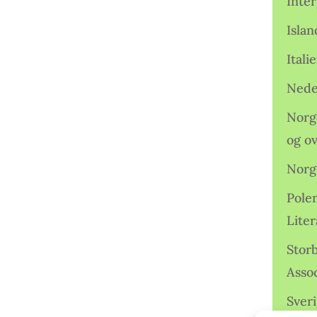
Inter
Isla
Ital
Nede
Norge
og o
Norg
Pole
Lite
Storb
Assoc
Sveri