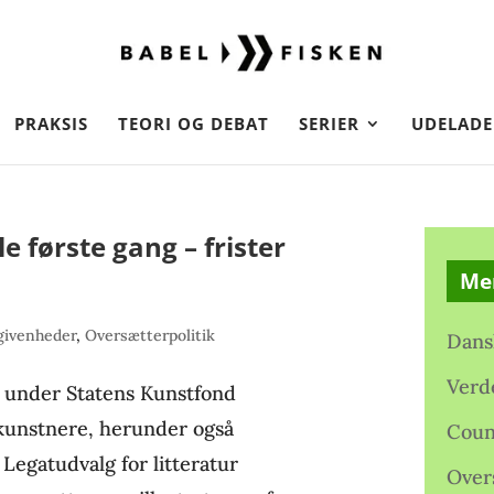
PRAKSIS
TEORI OG DEBAT
SERIER
UDELADE
e første gang – frister
Me
givenheder
,
Oversætterpolitik
Dans
Verd
g under Statens Kunstfond
e kunstnere, herunder også
Coun
 Legatudvalg for litteratur
Over