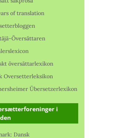
satt sakprosa
ars of translation
setterbloggen
täjä-Översättaren
lerslexicon
skt översättarlexikon
k Oversetterleksikon
ersheimer Übersetzerlexikon
rsætterforeninger i
rden
ark: Dansk