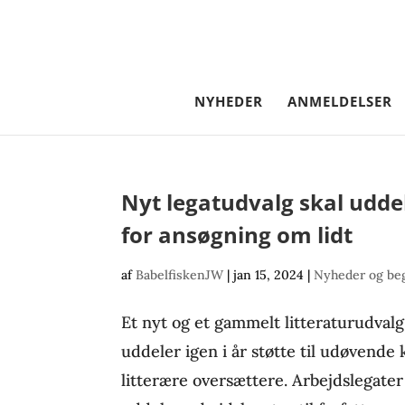
NYHEDER
ANMELDELSER
Nyt legatudvalg skal uddel
for ansøgning om lidt
af
BabelfiskenJW
|
jan 15, 2024
|
Nyheder og be
Et nyt og et gammelt litteraturudval
uddeler igen i år støtte til udøvend
litterære oversættere. Arbejdslegater