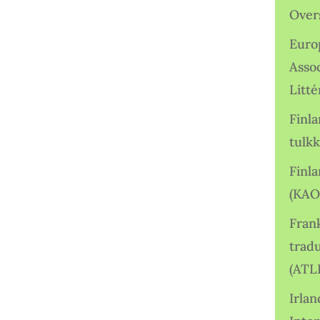
Over
Euro
Asso
Litté
Finl
tulkk
Finl
(KAO
Frank
tradu
(ATL
Irlan