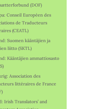
sætterforbund (DOF)
pa: Conseil Européen des
ciations de Traducteurs
raires (CEATL)
and: Suomen kääntäjien ja
ien liitto (SKTL)
and: Kääntäjien ammattiosasto
S)
rig: Association des
cteurs littéraires de France
F)
d: Irish Translators’ and