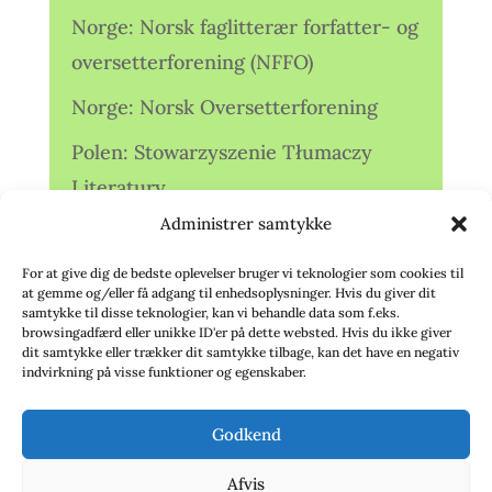
Norge: Norsk faglitterær forfatter- og
oversetterforening (NFFO)
Norge: Norsk Oversetterforening
Polen: Stowarzyszenie Tłumaczy
Literatury
Administrer samtykke
Storbritannien: Translators
Association (TA)
For at give dig de bedste oplevelser bruger vi teknologier som cookies til
at gemme og/eller få adgang til enhedsoplysninger. Hvis du giver dit
Sverige: Översättarsektionen (Ö.)
samtykke til disse teknologier, kan vi behandle data som f.eks.
browsingadfærd eller unikke ID'er på dette websted. Hvis du ikke giver
dit samtykke eller trækker dit samtykke tilbage, kan det have en negativ
Sverige: Översättarcentrum (ÖC)
indvirkning på visse funktioner og egenskaber.
Tyskland: Verbands
Godkend
deutschsprachiger Übersetzer (VdÜ)
Afvis